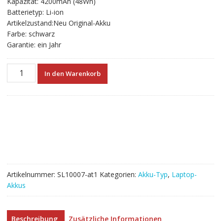
Kapazität: 4200mAh (48Wh)
€62.88
€34.93.
Batterietyp: Li-ion
Artikelzustand:Neu Original-Akku
Farbe: schwarz
Garantie: ein Jahr
Neuer
In den Warenkorb
Akku
für
laptop
TOSHIBA
PA5024U-
1BRS
Menge
Artikelnummer:
SL10007-at1
Kategorien:
Akku-Typ
,
Laptop-
Akkus
Beschreibung
Zusätzliche Informationen