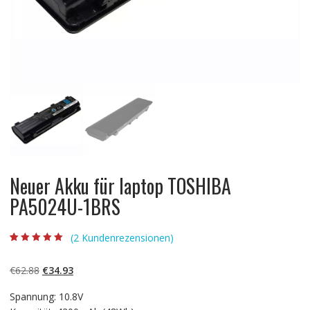
Neuer Akku für laptop TOSHIBA
PA5024U-1BRS
(
2
Kundenrezensionen)
Bewertet mit
2
5.00
von 5,
basierend auf
Ursprünglicher
Aktueller
€
62.88
€
34.93
Kundenbewertun
gen
Preis
Preis
Spannung: 10.8V
war:
ist: