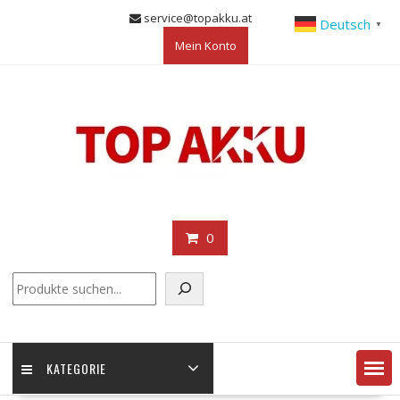
Skip
service@topakku.at
Deutsch
▼
to
Mein Konto
content
0
KATEGORIE