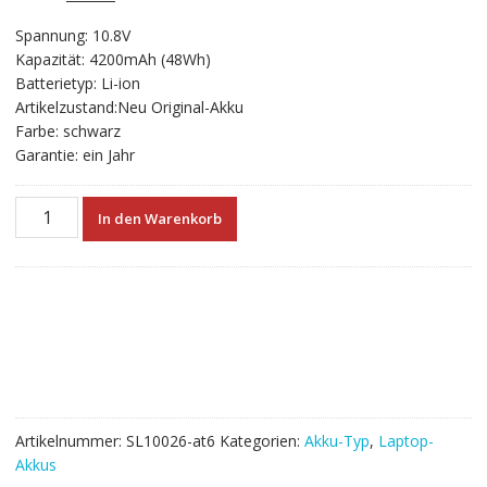
ungen
Preis
Preis
Spannung: 10.8V
war:
ist:
Kapazität: 4200mAh (48Wh)
€49.92
€27.73.
Batterietyp: Li-ion
Artikelzustand:Neu Original-Akku
Farbe: schwarz
Garantie: ein Jahr
Neuer
In den Warenkorb
Akku
für
laptop
TOSHIBA
Satellite
C800D,C805,C805D
,C840,C840D,C845,C845D
Menge
Artikelnummer:
SL10026-at6
Kategorien:
Akku-Typ
,
Laptop-
Akkus