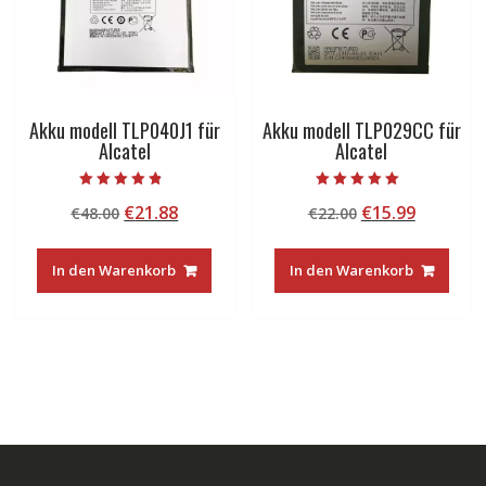
Akku modell TLP040J1 für
Akku modell TLP029CC für
Alcatel
Alcatel
Bewertet mit
Bewertet mit
Ursprünglicher
Aktueller
Ursprünglicher
Aktuelle
€
21.88
€
15.99
€
48.00
€
22.00
4.50
5.00
von 5
von 5
Preis
Preis
Preis
Preis
war:
ist:
war:
ist:
In den Warenkorb
In den Warenkorb
€48.00
€21.88.
€22.00
€15.99.