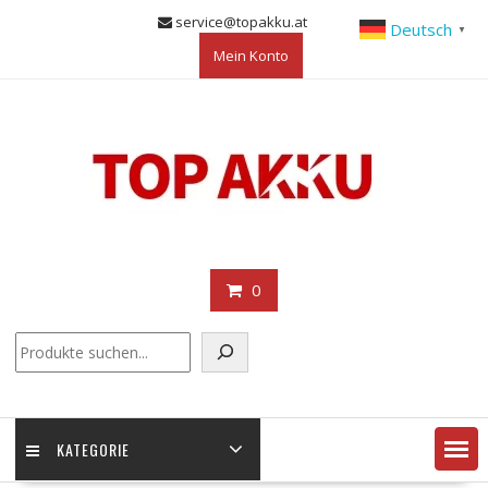
Skip
service@topakku.at
Deutsch
▼
to
Mein Konto
content
0
KATEGORIE