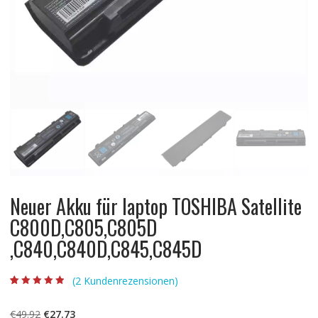
Neuer Akku für laptop TOSHIBA Satellite
C800D,C805,C805D
,C840,C840D,C845,C845D
(
2
Kundenrezensionen)
Bewertet mit
2
4.50
von 5,
basierend auf
Ursprünglicher
Aktueller
€
49.92
€
27.73
Kundenbewert