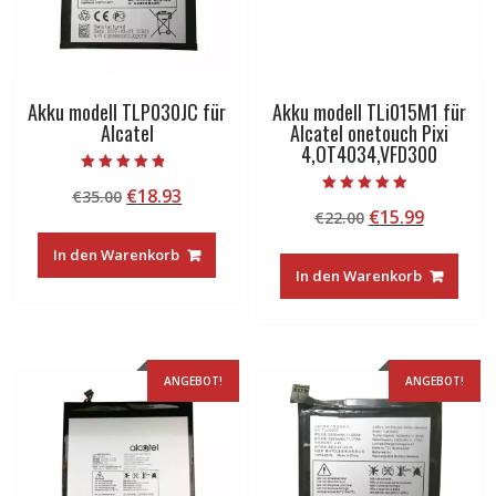
Akku modell TLP030JC für
Akku modell TLi015M1 für
Alcatel
Alcatel onetouch Pixi
4,OT4034,VFD300
Bewertet mit
Ursprünglicher
Aktueller
€
18.93
€
35.00
4.50
Bewertet mit
von 5
Ursprünglicher
Aktuelle
€
15.99
Preis
Preis
€
22.00
4.50
von 5
Preis
Preis
war:
ist:
In den Warenkorb
war:
ist:
€35.00
€18.93.
In den Warenkorb
€22.00
€15.99.
ANGEBOT!
ANGEBOT!