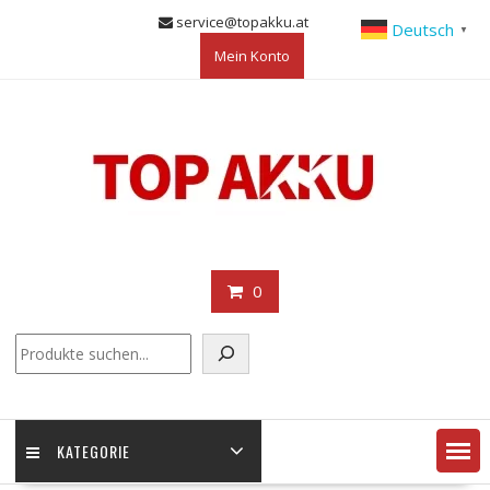
Skip
service@topakku.at
Deutsch
▼
to
Mein Konto
content
0
KATEGORIE