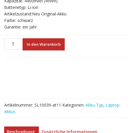
Kapazität: 4400mAh (49Wh)
€49.92
€27.73.
Batterietyp: Li-ion
Artikelzustand:Neu Original-Akku
Farbe: schwarz
Garantie: ein Jahr
Neuer
In den Warenkorb
Akku
für
laptop
SAMSUNG
NP300V5A,NP350V5C
Menge
Artikelnummer:
SL10039-at11
Kategorien:
Akku-Typ
,
Laptop-
Akkus
Beschreibung
Zusätzliche Informationen