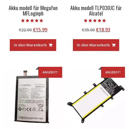
Akku modell für Megafon
Akku modell TLP030JC für
MFLoginph
Alcatel
Bewertet mit
Bewertet mit
Ursprünglicher
Aktueller
Ursprünglicher
Aktuelle
€
15.99
€
18.93
€
22.00
€
35.00
5.00
4.50
von 5
von 5
Preis
Preis
Preis
Preis
war:
ist:
war:
ist:
In den Warenkorb
In den Warenkorb
€22.00
€15.99.
€35.00
€18.93.
ANGEBOT!
ANGEBOT!