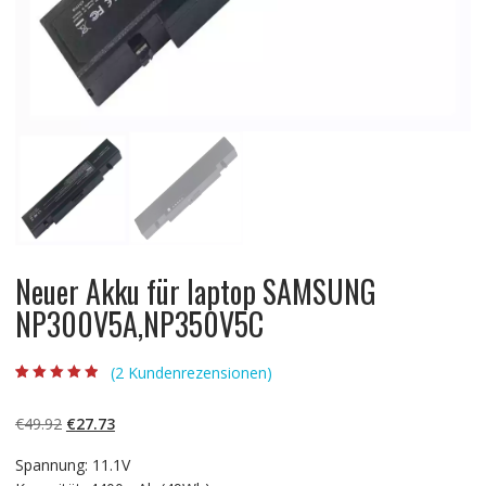
Neuer Akku für laptop SAMSUNG
NP300V5A,NP350V5C
(
2
Kundenrezensionen)
Bewertet mit
2
4.50
von 5,
basierend auf
Ursprünglicher
Aktueller
€
49.92
€
27.73
Kundenbewert
ungen
Preis
Preis
Spannung: 11.1V
war:
ist: