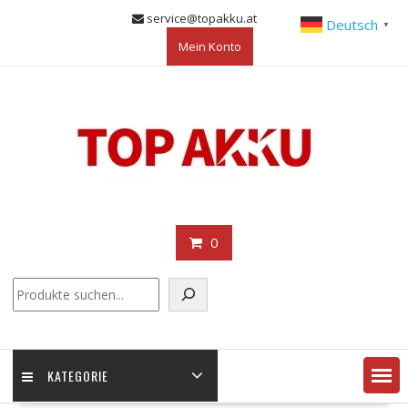
Skip
service@topakku.at
Deutsch
▼
to
Mein Konto
content
0
KATEGORIE