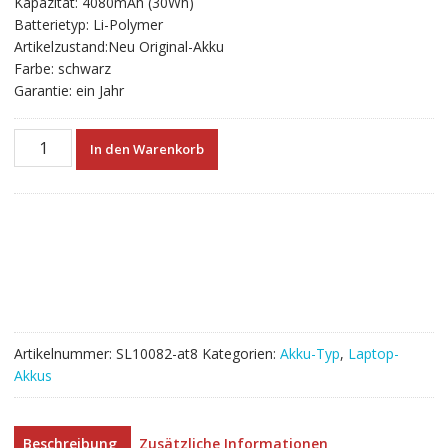
Kapazität: 4080mAh (30Wh)
€49.92
€27.73.
Batterietyp: Li-Polymer
Artikelzustand:Neu Original-Akku
Farbe: schwarz
Garantie: ein Jahr
Neuer
In den Warenkorb
Akku
für
laptop
SAMSUNG
905S3G
Menge
Artikelnummer:
SL10082-at8
Kategorien:
Akku-Typ
,
Laptop-
Akkus
Beschreibung
Zusätzliche Informationen