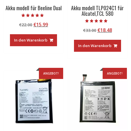
Akku modell für Beeline Dual
Akku modell TLP024C1 für
Alcatel,TCL 580
Bewertet mit
Ursprünglicher
Aktueller
€
15.99
€
22.00
5.00
Bewertet mit
von 5
Ursprünglicher
Aktuelle
€
18.48
Preis
Preis
€
33.00
5.00
von 5
Preis
Preis
war:
ist:
In den Warenkorb
war:
ist:
€22.00
€15.99.
In den Warenkorb
€33.00
€18.48.
ANGEBOT!
ANGEBOT!