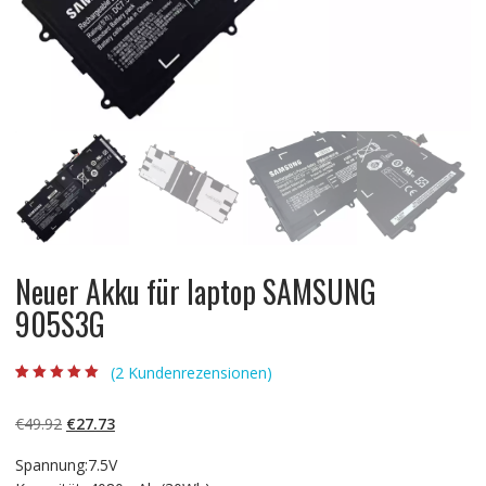
Neuer Akku für laptop SAMSUNG
905S3G
(
2
Kundenrezensionen)
Bewertet mit
2
5.00
von 5,
basierend auf
Ursprünglicher
Aktueller
€
49.92
€
27.73
Kundenbewertun
gen
Preis
Preis
Spannung:7.5V
war:
ist: