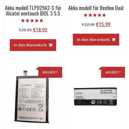
Akku modell TLP029A2-S für
Akku modell für Beeline Dual
Alcatel onetouch IDOL 3 5.5
Bewertet mit
Ursprünglicher
Aktuelle
€
15.99
€
22.00
5.00
Bewertet mit
von 5
Ursprünglicher
Aktueller
€
18.93
€
35.00
Preis
Preis
5.00
von 5
Preis
Preis
war:
ist:
In den Warenkorb
war:
ist:
€22.00
€15.99.
In den Warenkorb
€35.00
€18.93.
ANGEBOT!
ANGEBOT!