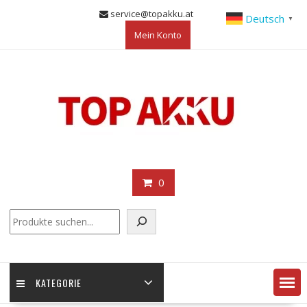
Skip
service@topakku.at
Deutsch
▼
to
Mein Konto
content
0
KATEGORIE