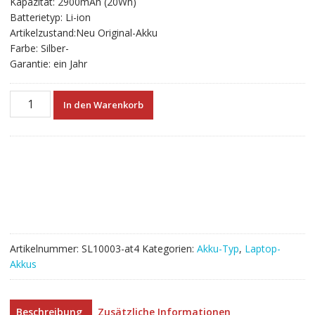
Kapazität: 2900mAh (20Wh)
€41.28
€22.93.
Batterietyp: Li-ion
Artikelzustand:Neu Original-Akku
Farbe: Silber-
Garantie: ein Jahr
Neuer
In den Warenkorb
Akku
für
laptop
PANASONIC
CF-
VZSU53W
Menge
Artikelnummer:
SL10003-at4
Kategorien:
Akku-Typ
,
Laptop-
Akkus
Beschreibung
Zusätzliche Informationen