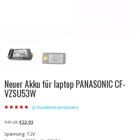
Neuer Akku für laptop PANASONIC CF-
VZSU53W
(
2
Kundenrezensionen)
Bewertet mit
2
5.00
von 5,
basierend auf
Ursprünglicher
Aktueller
€
41.28
€
22.93
Kundenbewertun
gen
Preis
Preis
Spannung: 7.2V
war:
ist: