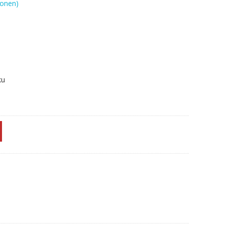
onen)
ku