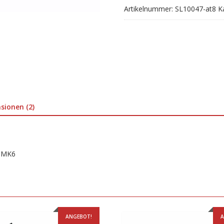
Mk3,CF-
Artikelnummer:
SL10047-at8
K
19
MK6
Menge
sionen (2)
9 MK6
ANGEBOT!
A