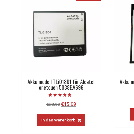
Akku modell TLi018D1 für Alcatel
Akku m
onetouch 5038E,V696
Bewertet mit
Ursprünglicher
Aktueller
€
15.99
€
22.00
5.00
von 5
Preis
Preis
war:
ist:
In den Warenkorb
€22.00
€15.99.