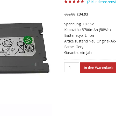
(
2
Kundenrezensi
Bewertet mit
2
5.00
von 5,
basierend auf
Ursprünglicher
Aktueller
€
62.88
€
34.93
Kundenbewertun
gen
Preis
Preis
Spannung: 10.65V
war:
ist:
Kapazität: 5700mAh (58Wh)
€62.88
€34.93.
Batterietyp: Li-ion
Artikelzustand:Neu Original-Ak
Farbe: Gery
Garantie: ein Jahr
Neuer
In den Warenkorb
Akku
für
laptop
PANASONIC
CF-
19
mk2,CF-
19