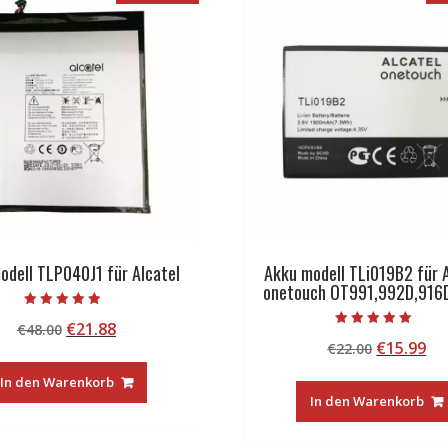
odell TLP040J1 für Alcatel
Akku modell TLi019B2 für A
onetouch OT991,992D,916
Bewertet mit
Ursprünglicher
Aktueller
€
21.88
€
48.00
4.50
Bewertet mit
von 5
Ursprüng
Ak
€
15.99
Preis
Preis
€
22.00
5.00
von 5
Preis
Pr
war:
ist:
In den Warenkorb
war:
ist
€48.00
€21.88.
In den Warenkorb
€22.00
€1