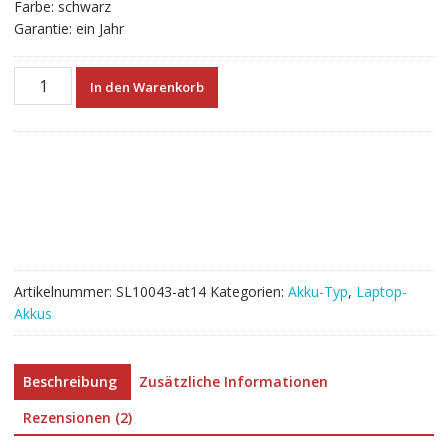
Farbe: schwarz
Garantie: ein Jahr
Neuer
In den Warenkorb
Akku
für
laptop
MSI
Z60,Z70
Menge
Artikelnummer:
SL10043-at14
Kategorien:
Akku-Typ
,
Laptop-
Akkus
Beschreibung
Zusätzliche Informationen
Rezensionen (2)