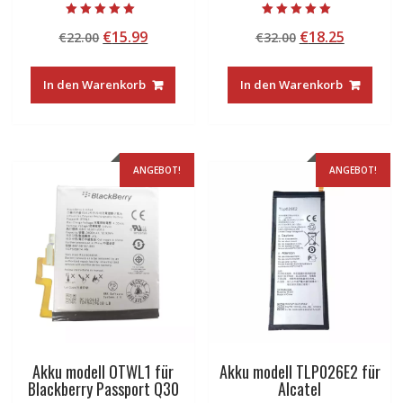
Bewertet mit
Bewertet mit
Ursprünglicher
Aktueller
Ursprünglicher
Aktuelle
€
15.99
€
18.25
€
22.00
€
32.00
5.00
5.00
von 5
von 5
Preis
Preis
Preis
Preis
war:
ist:
war:
ist:
In den Warenkorb
In den Warenkorb
€22.00
€15.99.
€32.00
€18.25.
ANGEBOT!
ANGEBOT!
Akku modell OTWL1 für
Akku modell TLP026E2 für
Blackberry Passport Q30
Alcatel