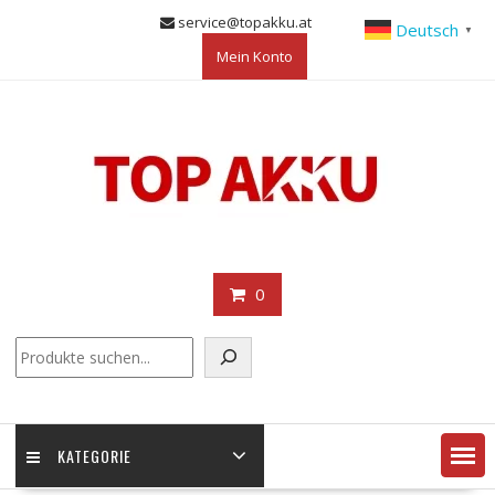
Skip
service@topakku.at
Deutsch
▼
to
Mein Konto
content
0
KATEGORIE