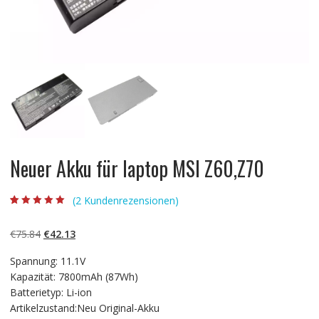
Neuer Akku für laptop MSI Z60,Z70
(
2
Kundenrezensionen)
Bewertet mit
2
5.00
von 5,
basierend auf
Ursprünglicher
Aktueller
€
75.84
€
42.13
Kundenbewertun
gen
Preis
Preis
Spannung: 11.1V
war:
ist:
Kapazität: 7800mAh (87Wh)
€75.84
€42.13.
Batterietyp: Li-ion
Artikelzustand:Neu Original-Akku