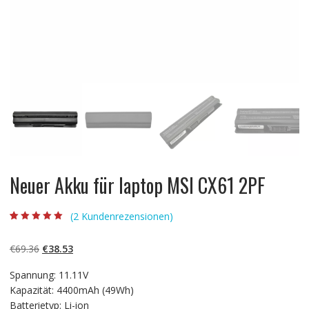
Neuer Akku für laptop MSI CX61 2PF
(
2
Kundenrezensionen)
Bewertet mit
2
5.00
von 5,
basierend auf
Ursprünglicher
Aktueller
€
69.36
€
38.53
Kundenbewertun
gen
Preis
Preis
Spannung: 11.11V
war:
ist:
Kapazität: 4400mAh (49Wh)
€69.36
€38.53.
Batterietyp: Li-ion