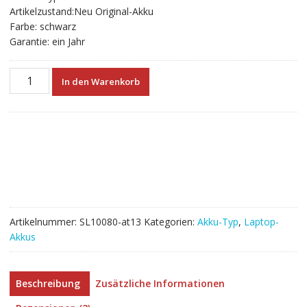
Artikelzustand:Neu Original-Akku
Farbe: schwarz
Garantie: ein Jahr
Neuer
In den Warenkorb
Akku
für
laptop
MSI
CX61
2PF
Menge
Artikelnummer:
SL10080-at13
Kategorien:
Akku-Typ
,
Laptop-
Akkus
Beschreibung
Zusätzliche Informationen