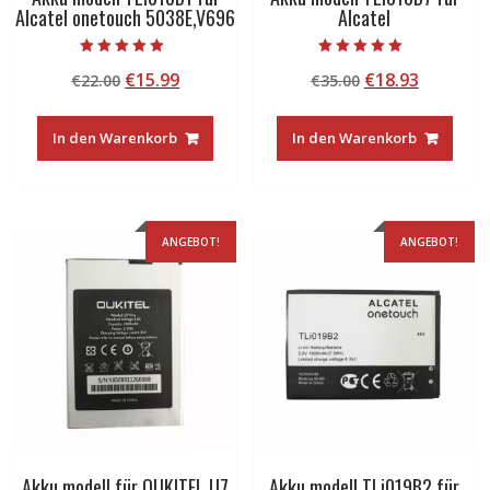
Alcatel onetouch 5038E,V696
Alcatel
Bewertet mit
Bewertet mit
Ursprünglicher
Aktueller
Ursprünglicher
Aktuelle
€
15.99
€
18.93
€
22.00
€
35.00
5.00
5.00
von 5
von 5
Preis
Preis
Preis
Preis
war:
ist:
war:
ist:
In den Warenkorb
In den Warenkorb
€22.00
€15.99.
€35.00
€18.93.
ANGEBOT!
ANGEBOT!
Akku modell für OUKITEL U7
Akku modell TLi019B2 für