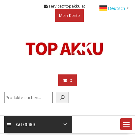
Skip
service@topakku.at
Deutsch
▼
to
Mein Konto
content
0
KATEGORIE