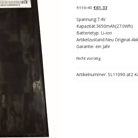
5.00
von 5,
basierend auf
Ursprünglicher
Aktueller
€
110.40
€
61.33
Kundenbewertun
gen
Preis
Preis
Spannung:7.4V
war:
ist:
Kapazität:3650mAh(27.0Wh)
€110.40
€61.33.
Batterietyp: Li-ion
Artikelzustand:Neu Original-Ak
Garantie: ein Jahr
Nicht vorrätig
Artikelnummer:
SL11090-at2
K