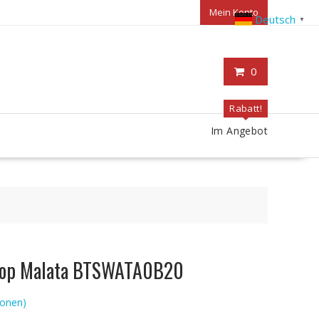
Mein Konto
Deutsch
▼
0
Rabatt!
Im Angebot
ptop Malata BTSWATA0B20
onen)