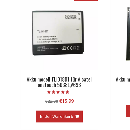
Akku modell TLi018D1 für Alcatel
Akku m
onetouch 5038E,V696
Bewertet mit
Ursprünglicher
Aktueller
€
15.99
€
22.00
5.00
von 5
Preis
Preis
war:
ist:
In den Warenkorb
€22.00
€15.99.