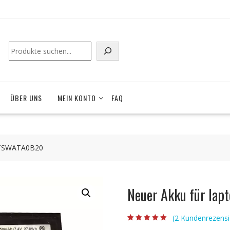
ÜBER UNS
MEIN KONTO
FAQ
 BTSWATA0B20
Neuer Akku für la
(
2
Kundenrezensi
Bewertet mit
2