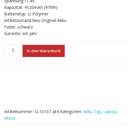
Spannung:11.4V
war:
ist:
Kapazität: 4120mAh (47Wh)
€78.00
€43.33.
Batterietyp: Li-Polymer
Artikelzustand:Neu Original-Akku
Farbe: schwarz
Garantie: ein Jahr
Neuer
In den Warenkorb
Akku
für
laptop
LENOVO
ThinkPad
E450,ThinkPad
E455,ThinkPad
E450C
Menge
Artikelnummer:
SL10107-at4
Kategorien:
Akku-Typ
,
Laptop-
Akkus