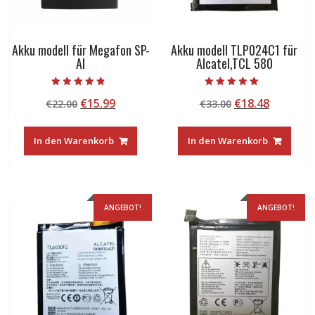
Akku modell für Megafon SP-
Akku modell TLP024C1 für
AI
Alcatel,TCL 580
Bewertet mit
Bewertet mit
Ursprünglicher
Aktueller
Ursprünglicher
Aktuelle
€
15.99
€
18.48
€
22.00
€
33.00
4.50
5.00
von 5
von 5
Preis
Preis
Preis
Preis
war:
ist:
war:
ist:
In den Warenkorb
In den Warenkorb
€22.00
€15.99.
€33.00
€18.48.
ANGEBOT!
ANGEBOT!