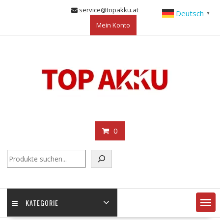
Skip
service@topakku.at
Deutsch
▼
to
Mein Konto
content
0
KATEGORIE