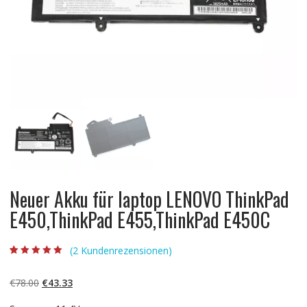
Neuer Akku für laptop LENOVO ThinkPad
E450,ThinkPad E455,ThinkPad E450C
(
2
Kundenrezensionen)
Bewertet mit
2
5.00
von 5,
basierend auf
Ursprünglicher
Aktueller
€
78.00
€
43.33
Kundenbewertun
gen
Preis
Preis