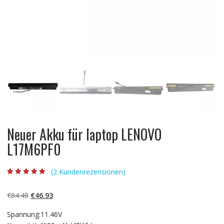
Neuer Akku für laptop LENOVO
L17M6PF0
(
2
Kundenrezensionen)
Bewertet mit
2
5.00
von 5,
basierend auf
Ursprünglicher
Aktueller
€
84.48
€
46.93
Kundenbewertun
gen
Preis
Preis
Spannung:11.46V
war:
ist: