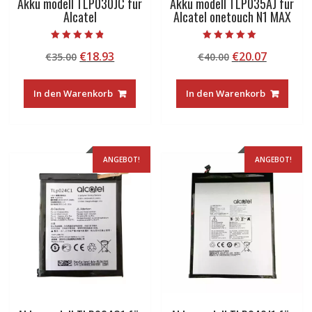
Akku modell TLP030JC für
Akku modell TLP035AJ für
Alcatel
Alcatel onetouch N1 MAX
Bewertet mit
Bewertet mit
Ursprünglicher
Aktueller
Ursprünglicher
Aktuelle
€
18.93
€
20.07
€
35.00
€
40.00
4.50
5.00
von 5
von 5
Preis
Preis
Preis
Preis
war:
ist:
war:
ist:
In den Warenkorb
In den Warenkorb
€35.00
€18.93.
€40.00
€20.07.
ANGEBOT!
ANGEBOT!