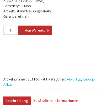
Kapazität:4190mAh(48Wh)
€84.48
€46.93.
Batterietyp: Li-ion
Artikelzustand:Neu Original-Akku
Garantie: ein Jahr
Neuer
In den Warenkorb
Akku
für
laptop
LENOVO
L17M6PF0
Menge
Artikelnummer:
SL11061-at1
Kategorien:
Akku-Typ
,
Laptop-
Akkus
Beschreibung
Zusätzliche Informationen