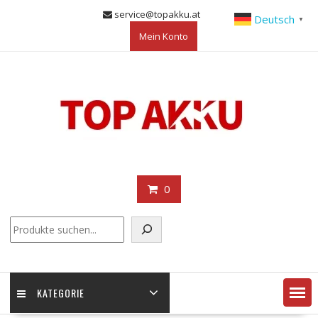
Skip
service@topakku.at
Deutsch
▼
to
Mein Konto
content
0
KATEGORIE