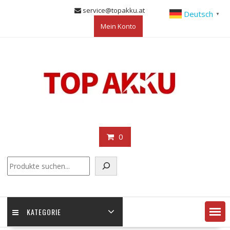
Skip
service@topakku.at
Deutsch
▼
to
Mein Konto
content
0
KATEGORIE