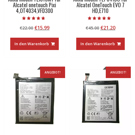
Alcatel onetouch Pixi
Alcatel OneTouch EVO 7
4,OT4034,VFD300
HD,E710
Bewertet mit
Bewertet mit
Ursprünglicher
Aktueller
Ursprünglicher
Aktuelle
€
15.99
€
21.20
€
22.00
€
45.00
4.50
5.00
von 5
von 5
Preis
Preis
Preis
Preis
war:
ist:
war:
ist:
In den Warenkorb
In den Warenkorb
€22.00
€15.99.
€45.00
€21.20.
ANGEBOT!
ANGEBOT!