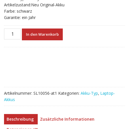
Artikelzustand:Neu Original-Akku
Farbe: schwarz
Garantie: ein Jahr
Neuer
In den Warenkorb
Akku
für
laptop
LENOVO
45N1750
Menge
Artikelnummer:
SL10056-at1
Kategorien:
Akku-Typ
,
Laptop-
Akkus
Beschreibung
Zusätzliche Informationen