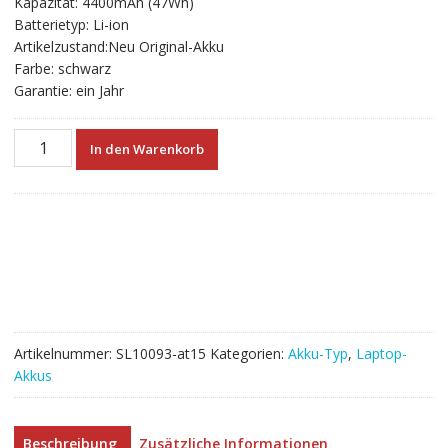
Kapazität: 4400mAh (47Wh)
€60.72
€33.73.
Batterietyp: Li-ion
Artikelzustand:Neu Original-Akku
Farbe: schwarz
Garantie: ein Jahr
Neuer
In den Warenkorb
Akku
für
laptop
HP
ProBook
470
G1
Menge
Artikelnummer:
SL10093-at15
Kategorien:
Akku-Typ
,
Laptop-
Akkus
Beschreibung
Zusätzliche Informationen