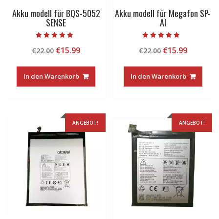
Akku modell für BQS-5052
Akku modell für Megafon SP-
SENSE
AI
Bewertet mit
Bewertet mit
Ursprünglicher
Aktueller
Ursprünglicher
Aktuelle
€
15.99
€
15.99
€
22.00
€
22.00
5.00
4.50
von 5
von 5
Preis
Preis
Preis
Preis
war:
ist:
war:
ist:
In den Warenkorb
In den Warenkorb
€22.00
€15.99.
€22.00
€15.99.
ANGEBOT!
ANGEBOT!