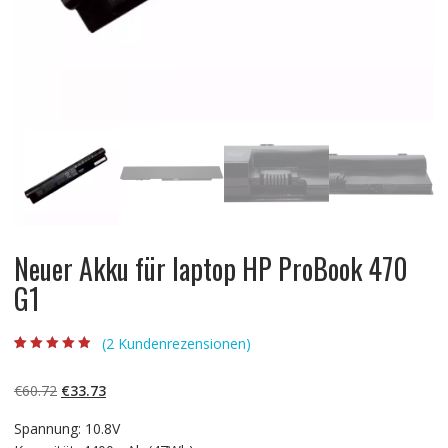
Neuer Akku für laptop HP ProBook 470
G1
(
2
Kundenrezensionen)
Bewertet mit
2
4.50
von 5,
basierend auf
Ursprünglicher
Aktueller
€
60.72
€
33.73
Kundenbewert
ungen
Preis
Preis
Spannung: 10.8V
war:
ist: