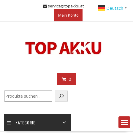
Skip
service@topakku.at
Deutsch
▼
to
Mein Konto
content
0
KATEGORIE