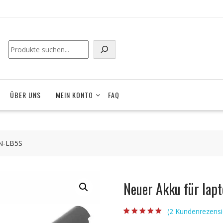
ÜBER UNS
MEIN KONTO
FAQ
NN-LB5S
Neuer Akku für la
(
2
Kundenrezensi
Bewertet mit
2