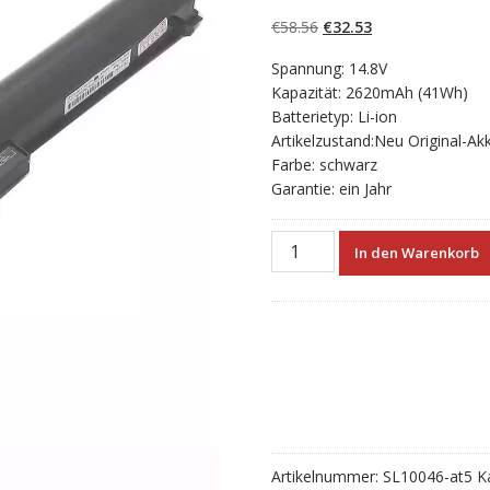
5.00
von 5,
basierend auf
Ursprünglicher
Aktueller
€
58.56
€
32.53
Kundenbewertun
gen
Preis
Preis
Spannung: 14.8V
war:
ist:
Kapazität: 2620mAh (41Wh)
€58.56
€32.53.
Batterietyp: Li-ion
Artikelzustand:Neu Original-Ak
Farbe: schwarz
Garantie: ein Jahr
Neuer
In den Warenkorb
Akku
für
laptop
HP
HSTNN-
LB5S
Menge
Artikelnummer:
SL10046-at5
K