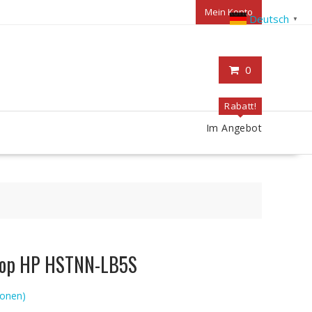
Mein Konto
Deutsch
▼
0
Rabatt!
Im Angebot
ptop HP HSTNN-LB5S
onen)