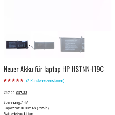
Neuer Akku für laptop HP HSTNN-I19C
(
2
Kundenrezensionen)
Bewertet mit
2
5.00
von 5,
basierend auf
Ursprünglicher
Aktueller
€
67.20
€
37.33
Kundenbewertun
gen
Preis
Preis
Spannung:7.4V
war:
ist:
Kapazität:3820mAh (29Wh)
€67.20
€37.33.
Batterietyp: Li-ion