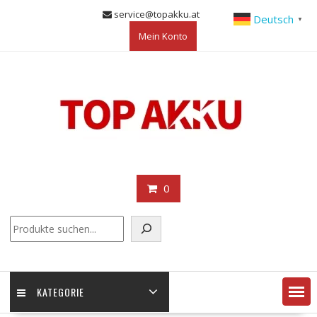
Skip
service@topakku.at
Deutsch
▼
to
Mein Konto
content
0
KATEGORIE