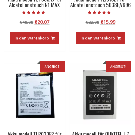
Alcatel onetouch N1 MAX
Alcatel onetouch 5038E,V696
Bewertet mit
Bewertet mit
Ursprünglicher
Aktueller
Ursprünglicher
Aktuelle
€
20.07
€
15.99
€
40.00
€
22.00
5.00
5.00
von 5
von 5
Preis
Preis
Preis
Preis
war:
ist:
war:
ist:
In den Warenkorb
In den Warenkorb
€40.00
€20.07.
€22.00
€15.99.
ANGEBOT!
ANGEBOT!
Akku modell TLP030F2 für
Akku modell für OUKITEL U7