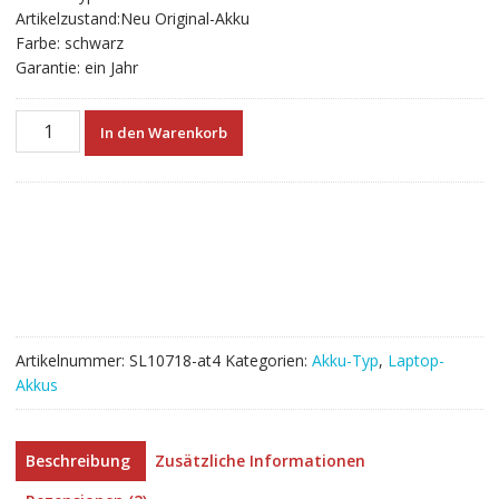
Artikelzustand:Neu Original-Akku
Farbe: schwarz
Garantie: ein Jahr
Neuer
In den Warenkorb
Akku
für
laptop
HP
HSTNN-
I19C
Menge
Artikelnummer:
SL10718-at4
Kategorien:
Akku-Typ
,
Laptop-
Akkus
Beschreibung
Zusätzliche Informationen