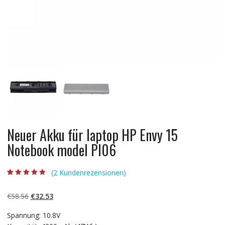
Neuer Akku für laptop HP Envy 15
Notebook model PI06
(
2
Kundenrezensionen)
Bewertet mit
2
4.50
von 5,
basierend auf
Ursprünglicher
Aktueller
€
58.56
€
32.53
Kundenbewert
ungen
Preis
Preis
Spannung: 10.8V
war:
ist: