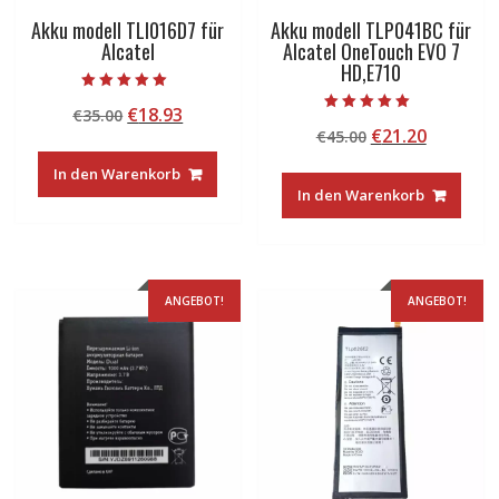
Akku modell TLI016D7 für
Akku modell TLP041BC für
Alcatel
Alcatel OneTouch EVO 7
HD,E710
Bewertet mit
Ursprünglicher
Aktueller
€
18.93
€
35.00
5.00
Bewertet mit
von 5
Ursprünglicher
Aktuelle
€
21.20
Preis
Preis
€
45.00
5.00
von 5
Preis
Preis
war:
ist:
In den Warenkorb
war:
ist:
€35.00
€18.93.
In den Warenkorb
€45.00
€21.20.
ANGEBOT!
ANGEBOT!