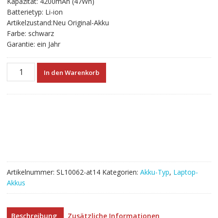
Kapazität: 4200mAh (47Wh)
€58.56
€32.53.
Batterietyp: Li-ion
Artikelzustand:Neu Original-Akku
Farbe: schwarz
Garantie: ein Jahr
Neuer
In den Warenkorb
Akku
für
laptop
HP
Envy
15
Notebook
model
PI06
Artikelnummer:
SL10062-at14
Kategorien:
Akku-Typ
,
Laptop-
Menge
Akkus
Beschreibung
Zusätzliche Informationen