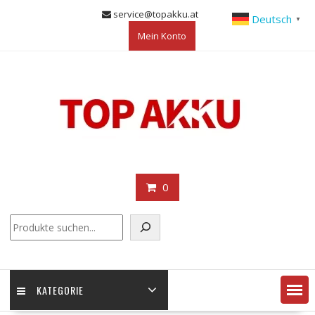
Skip
service@topakku.at
Deutsch
▼
to
Mein Konto
content
0
KATEGORIE