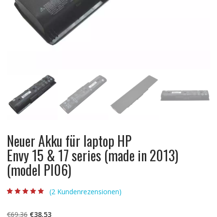
Neuer Akku für laptop HP
Envy 15 & 17 series (made in 2013)
(model PI06)
(
2
Kundenrezensionen)
Bewertet mit
2
5.00
von 5,
basierend auf
Ursprünglicher
Aktueller
€
69.36
€
38.53
Kundenbewertun