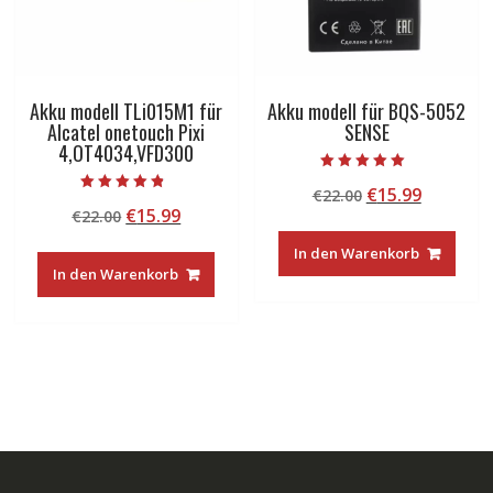
Akku modell TLi015M1 für
Akku modell für BQS-5052
Alcatel onetouch Pixi
SENSE
4,OT4034,VFD300
Bewertet mit
Ursprünglicher
Aktuelle
€
15.99
€
22.00
5.00
Bewertet mit
von 5
Ursprünglicher
Aktueller
€
15.99
€
22.00
Preis
Preis
4.50
von 5
Preis
Preis
war:
ist:
In den Warenkorb
war:
ist:
€22.00
€15.99.
In den Warenkorb
€22.00
€15.99.