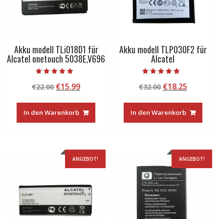
Akku modell TLi018D1 für
Akku modell TLP030F2 für
Alcatel onetouch 5038E,V696
Alcatel
Bewertet mit
Bewertet mit
Ursprünglicher
Aktueller
Ursprünglicher
Aktuelle
€
15.99
€
18.25
€
22.00
€
32.00
5.00
5.00
von 5
von 5
Preis
Preis
Preis
Preis
war:
ist:
war:
ist:
In den Warenkorb
In den Warenkorb
€22.00
€15.99.
€32.00
€18.25.
ANGEBOT!
ANGEBOT!