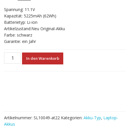
gen
Preis
Preis
Spannung: 11.1V
war:
ist:
Kapazität: 5225mAh (62Wh)
€69.36
€38.53.
Batterietyp: Li-ion
Artikelzustand:Neu Original-Akku
Farbe: schwarz
Garantie: ein Jahr
Neuer
In den Warenkorb
Akku
für
laptop
HP
Envy 15 & 17 series (made in 2013)
(model
PI06)
Menge
Artikelnummer:
SL10049-at22
Kategorien:
Akku-Typ
,
Laptop-
Akkus