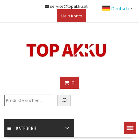
Skip
service@topakku.at
Deutsch
▼
to
Mein Konto
content
0
KATEGORIE