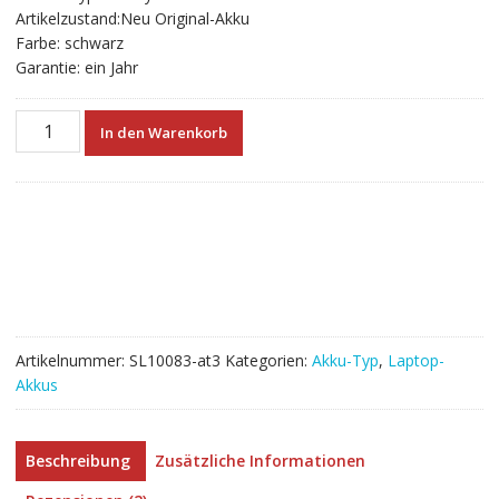
Artikelzustand:Neu Original-Akku
Farbe: schwarz
Garantie: ein Jahr
Neuer
In den Warenkorb
Akku
für
laptop
HP
787089-
541
Menge
Artikelnummer:
SL10083-at3
Kategorien:
Akku-Typ
,
Laptop-
Akkus
Beschreibung
Zusätzliche Informationen