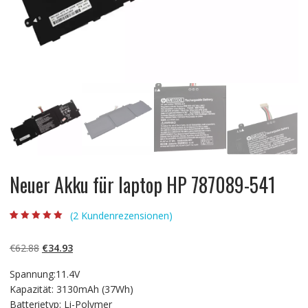
Neuer Akku für laptop HP 787089-541
(
2
Kundenrezensionen)
Bewertet mit
2
5.00
von 5,
basierend auf
Ursprünglicher
Aktueller
€
62.88
€
34.93
Kundenbewertun
gen
Preis
Preis
Spannung:11.4V
war:
ist:
Kapazität: 3130mAh (37Wh)
€62.88
€34.93.
Batterietyp: Li-Polymer