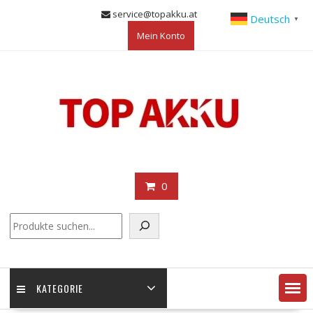
Skip
service@topakku.at
Deutsch
▼
to
Mein Konto
content
0
KATEGORIE