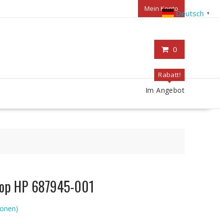
Mein Konto
Deutsch
▼
0
Rabatt!
Im Angebot
ptop HP 687945-001
onen)