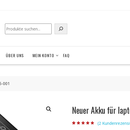
ÜBER UNS
MEIN KONTO
FAQ
5-001
Neuer Akku für la
(
2
Kundenrezensi
Bewertet mit
2