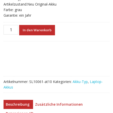
Artikelzustand:Neu Original-Akku
Farbe: grau
Garantie: ein Jahr
Neuer
In den Warenkorb
Akku
für
laptop
HP
248
G1,248
G2
Menge
Artikelnummer:
SL10061-at10
Kategorien:
Akku-Typ
,
Laptop-
Akkus
Beschreibung
Zusätzliche Informationen