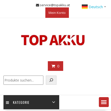
Skip
service@topakku.at
Deutsch
▼
to
Mein Konto
content
0
KATEGORIE