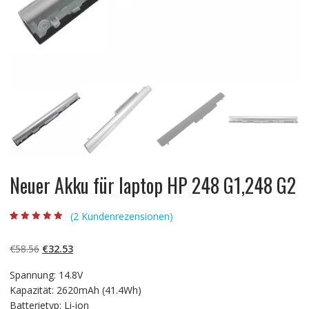
Neuer Akku für laptop HP 248 G1,248 G2
(
2
Kundenrezensionen)
Bewertet mit
2
4.50
von 5,
basierend auf
Ursprünglicher
Aktueller
€
58.56
€
32.53
Kundenbewert
ungen
Preis
Preis
Spannung: 14.8V
war:
ist:
Kapazität: 2620mAh (41.4Wh)
€58.56
€32.53.
Batterietyp: Li-ion