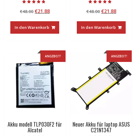
Bewertet mit
Bewertet mit
Ursprünglicher
Aktueller
Ursprünglicher
Aktuelle
€
21.88
€
21.88
€
48.00
€
48.00
4.50
4.50
von 5
von 5
Preis
Preis
Preis
Preis
war:
ist:
war:
ist:
In den Warenkorb
In den Warenkorb
€48.00
€21.88.
€48.00
€21.88.
ANGEBOT!
ANGEBOT!
Akku modell TLP030F2 für
Neuer Akku für laptop ASUS
Alcatel
C21N1347