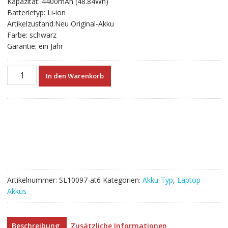
Kapazität: 4400mAh (48.84Wh)
€71.09
€39.49.
Batterietyp: Li-ion
Artikelzustand:Neu Original-Akku
Farbe: schwarz
Garantie: ein Jahr
Neuer
In den Warenkorb
Akku
für
laptop
GIGABYTE
P15F,Q2556,Q2756
Menge
Artikelnummer:
SL10097-at6
Kategorien:
Akku-Typ
,
Laptop-
Akkus
Beschreibung
Zusätzliche Informationen