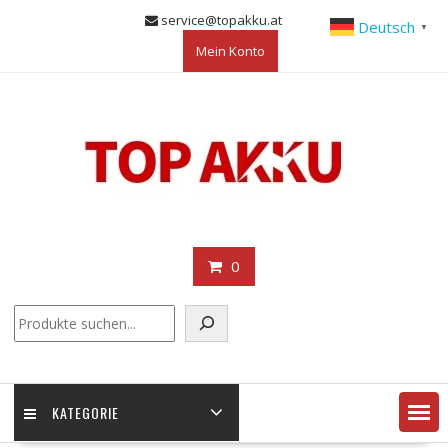
Skip
service@topakku.at
Deutsch
▼
to
Mein Konto
content
0
KATEGORIE