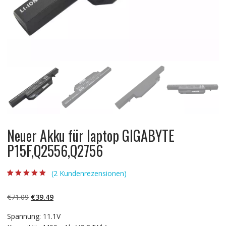
Neuer Akku für laptop GIGABYTE
P15F,Q2556,Q2756
(
2
Kundenrezensionen)
Bewertet mit
2
5.00
von 5,
basierend auf
Ursprünglicher
Aktueller
€
71.09
€
39.49
Kundenbewertun
gen
Preis
Preis
Spannung: 11.1V
war:
ist: