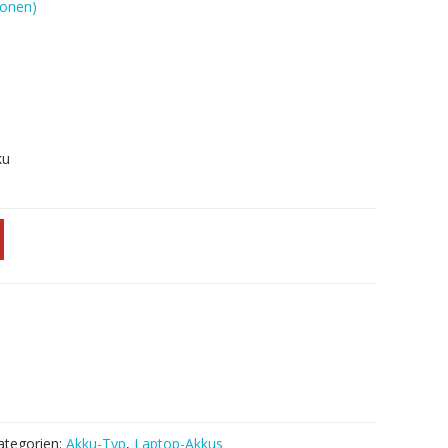
onen)
ku
ategorien:
Akku-Typ
,
Laptop-Akkus