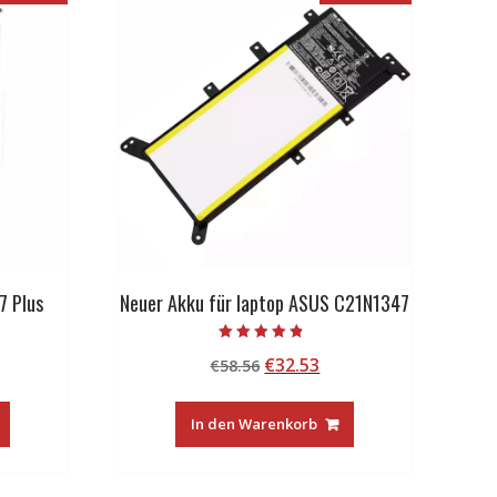
7 Plus
Neuer Akku für laptop ASUS C21N1347
Bewertet mit
licher
tueller
Ursprünglicher
Aktueller
€
32.53
€
58.56
4.50
von 5
eis
Preis
Preis
:
war:
ist:
In den Warenkorb
5.99.
€58.56
€32.53.