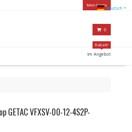
Mein Konto
Deutsch
▼
0
Rabatt!
Im Angebot
ptop GETAC VFXSV-00-12-4S2P-