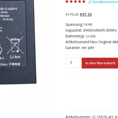
(
2
Kundenrezensi
Bewertet mit
2
4.50
von 5,
basierend auf
Ursprünglicher
Aktueller
€
175.20
€
97.33
Kundenbewert
ungen
Preis
Preis
Spannung:14.4V
war:
ist:
Kapazität: 6900mAh(99.36Wh)
€175.20
€97.33.
Batterietyp: Li-ion
Artikelzustand:Neu Original-Ak
Garantie: ein Jahr
Neuer
In den Warenkorb
Akku
für
laptop
GETAC
VFXSV-
00-
12-
4S2P-
0,VFXSV-
Artikelnummer:
SL10920-at1
K