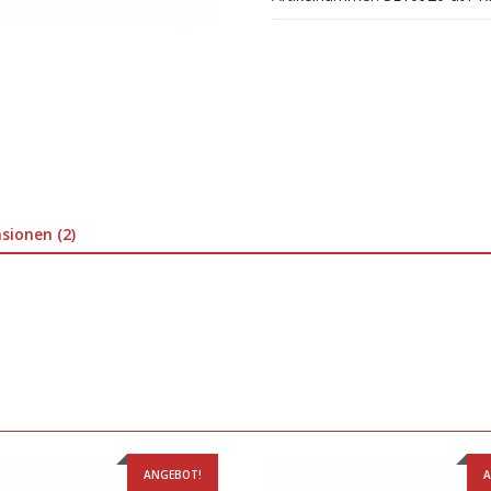
0
Menge
sionen (2)
ANGEBOT!
A