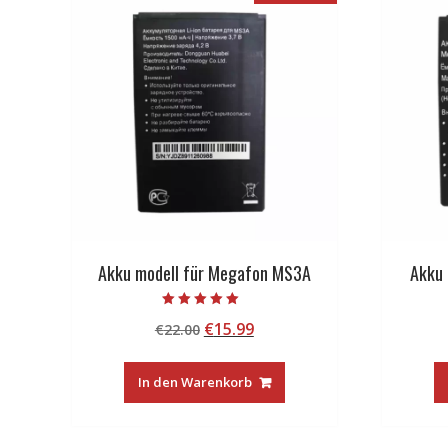
Akku modell für Megafon MS3A
Akku 
Bewertet mit
Ursprünglicher
Aktueller
€
15.99
€
22.00
5.00
von 5
Preis
Preis
war:
ist:
In den Warenkorb
€22.00
€15.99.