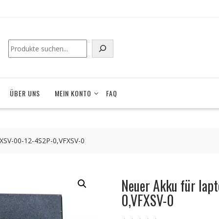
ÜBER UNS
MEIN KONTO
FAQ
FXSV-00-12-4S2P-0,VFXSV-0
Neuer Akku für la
0,VFXSV-0