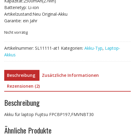
Kapazität:2500mAh(27Wh)
€71.52
€39.73.
Batterietyp: Li-ion
Artikelzustand:Neu Original-Akku
Garantie: ein Jahr
Nicht vorrätig
Artikelnummer:
SL11111-at1
Kategorien:
Akku-Typ
,
Laptop-
Akkus
Beschreibung
Zusätzliche Informationen
Rezensionen (2)
Beschreibung
Akku für laptop Fujitsu FPCBP197,FMVNBT30
Ähnliche Produkte