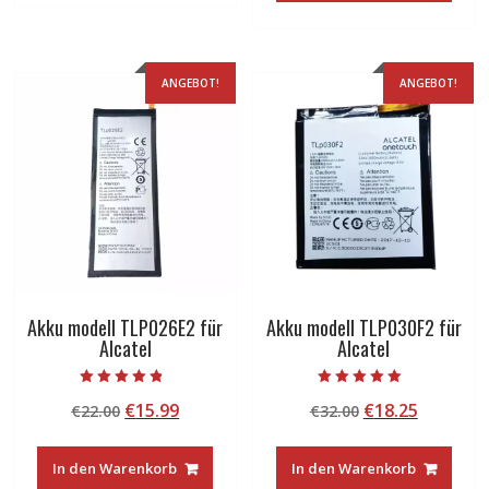
ANGEBOT!
ANGEBOT!
Akku modell TLP026E2 für
Akku modell TLP030F2 für
Alcatel
Alcatel
Bewertet mit
Bewertet mit
Ursprünglicher
Aktueller
Ursprünglicher
Aktuelle
€
15.99
€
18.25
€
22.00
€
32.00
4.50
5.00
von 5
von 5
Preis
Preis
Preis
Preis
war:
ist:
war:
ist:
In den Warenkorb
In den Warenkorb
€22.00
€15.99.
€32.00
€18.25.