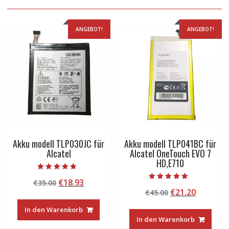
ANGEBOT!
ANGEBOT!
Akku modell TLP030JC für
Akku modell TLP041BC für
Alcatel
Alcatel OneTouch EVO 7
HD,E710
Bewertet mit
Ursprünglicher
Aktueller
€
18.93
€
35.00
4.50
Bewertet mit
von 5
Ursprünglicher
Aktuelle
€
21.20
Preis
Preis
€
45.00
5.00
von 5
Preis
Preis
war:
ist:
In den Warenkorb
war:
ist:
€35.00
€18.93.
In den Warenkorb
€45.00
€21.20.