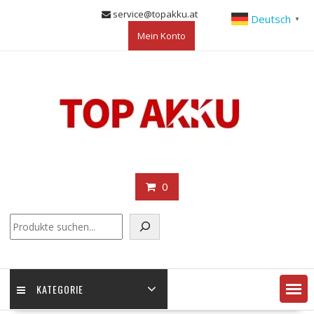
Skip
service@topakku.at
Deutsch
▼
to
Mein Konto
content
0
KATEGORIE