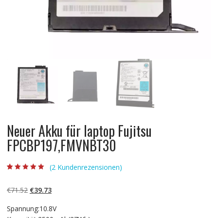
Neuer Akku für laptop Fujitsu
FPCBP197,FMVNBT30
(
2
Kundenrezensionen)
Bewertet mit
2
5.00
von 5,
basierend auf
Ursprünglicher
Aktueller
€
71.52
€
39.73
Kundenbewertun
gen
Preis
Preis
Spannung:10.8V
war:
ist: