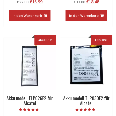
Ursprünglicher
Aktueller
Ursprünglicher
Aktuelle
€
15.99
€
18.48
€
22.00
€
33.00
5.00
5.00
von 5
von 5
Preis
Preis
Preis
Preis
war:
ist:
war:
ist:
In den Warenkorb
In den Warenkorb
€22.00
€15.99.
€33.00
€18.48.
ANGEBOT!
ANGEBOT!
Akku modell TLP026E2 für
Akku modell TLP030F2 für
Alcatel
Alcatel
Bewertet mit
Bewertet mit