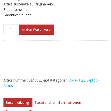
Artikelzustand:Neu Original-Akku
Farbe: schwarz
Garantie: ein Jahr
Neuer
In den Warenkorb
Akku
für
laptop
DELL
Vostro
2521
Menge
Artikelnummer:
SL10020-at4
Kategorien:
Akku-Typ
,
Laptop-
Akkus
Beschreibung
Zusätzliche Informationen