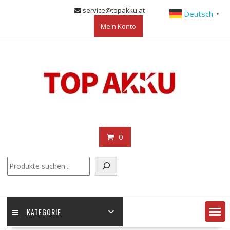
Skip
service@topakku.at
Deutsch
▼
to
Mein Konto
content
0
KATEGORIE