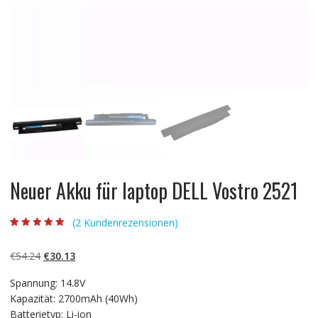
Neuer Akku für laptop DELL Vostro 2521
(
2
Kundenrezensionen)
Bewertet mit
2
5.00
von 5,
basierend auf
Ursprünglicher
Aktueller
€
54.24
€
30.13
Kundenbewertun
gen
Preis
Preis
Spannung: 14.8V
war:
ist:
Kapazität: 2700mAh (40Wh)
€54.24
€30.13.
Batterietyp: Li-ion