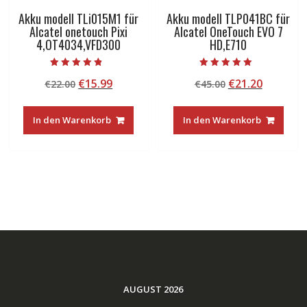
Akku modell TLi015M1 für
Akku modell TLP041BC für
Alcatel onetouch Pixi
Alcatel OneTouch EVO 7
4,OT4034,VFD300
HD,E710
Bewertet mit
Bewertet mit
Ursprünglicher
Aktueller
Ursprünglicher
Aktuelle
€
15.99
€
21.20
€
22.00
€
45.00
4.50
5.00
von 5
von 5
Preis
Preis
Preis
Preis
war:
ist:
war:
ist:
In den Warenkorb
In den Warenkorb
€22.00
€15.99.
€45.00
€21.20.
AUGUST 2026