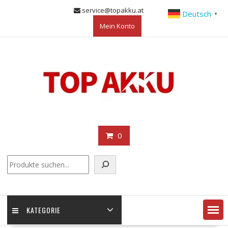
Skip
service@topakku.at
Deutsch
▼
to
Mein Konto
content
0
KATEGORIE