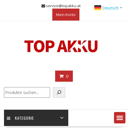
Skip
service@topakku.at
Deutsch
▼
to
Mein Konto
content
0
KATEGORIE