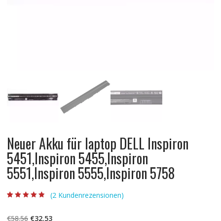
Neuer Akku für laptop DELL Inspiron
5451,Inspiron 5455,Inspiron
5551,Inspiron 5555,Inspiron 5758
(
2
Kundenrezensionen)
Bewertet mit
2
4.50
von 5,
basierend auf
Ursprünglicher
Aktueller
€
58.56
€
32.53
Kundenbewert