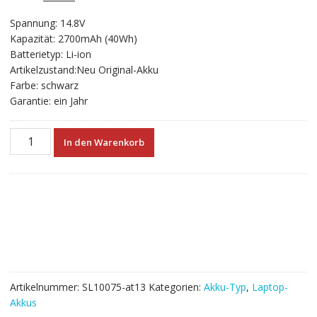
ungen
Preis
Preis
Spannung: 14.8V
war:
ist:
Kapazität: 2700mAh (40Wh)
€58.56
€32.53.
Batterietyp: Li-ion
Artikelzustand:Neu Original-Akku
Farbe: schwarz
Garantie: ein Jahr
Neuer
In den Warenkorb
Akku
für
laptop
DELL
Inspiron
5451,Inspiron
5455,Inspiron
5551,Inspiron
5555,Inspiron
Artikelnummer:
SL10075-at13
Kategorien:
Akku-Typ
,
Laptop-
5758
Akkus
Menge