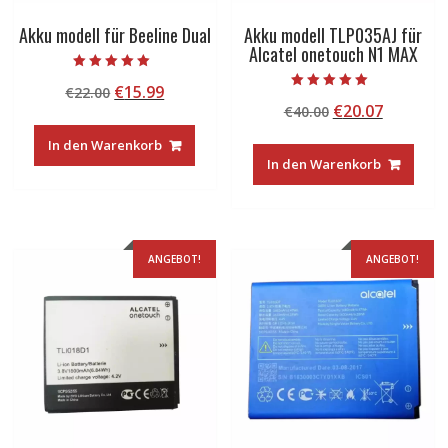
Akku modell für Beeline Dual
Akku modell TLP035AJ für
Alcatel onetouch N1 MAX
Bewertet mit
Ursprünglicher
Aktueller
€
15.99
€
22.00
5.00
Bewertet mit
von 5
Ursprünglicher
Aktuelle
€
20.07
Preis
Preis
€
40.00
5.00
von 5
Preis
Preis
war:
ist:
In den Warenkorb
war:
ist:
€22.00
€15.99.
In den Warenkorb
€40.00
€20.07.
ANGEBOT!
ANGEBOT!