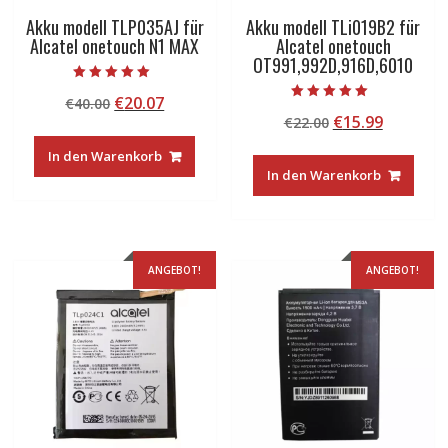
Akku modell TLP035AJ für
Akku modell TLi019B2 für
Alcatel onetouch N1 MAX
Alcatel onetouch
OT991,992D,916D,6010
Bewertet mit
Ursprünglicher
Aktueller
€
20.07
€
40.00
5.00
Bewertet mit
von 5
Ursprünglicher
Aktuelle
€
15.99
Preis
Preis
€
22.00
5.00
von 5
Preis
Preis
war:
ist:
In den Warenkorb
war:
ist:
€40.00
€20.07.
In den Warenkorb
€22.00
€15.99.
ANGEBOT!
ANGEBOT!