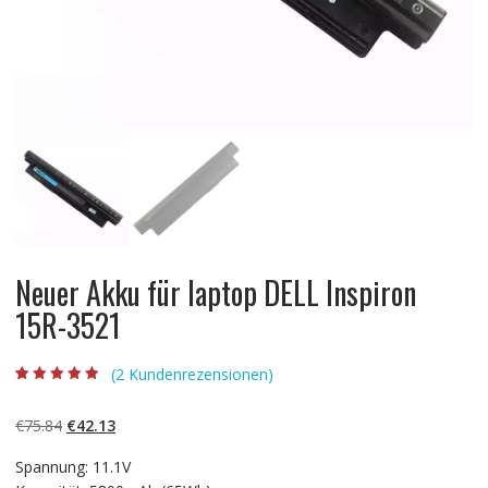
Neuer Akku für laptop DELL Inspiron
15R-3521
(
2
Kundenrezensionen)
Bewertet mit
2
4.50
von 5,
basierend auf
Ursprünglicher
Aktueller
€
75.84
€
42.13
Kundenbewert
ungen
Preis
Preis
Spannung: 11.1V
war:
ist: