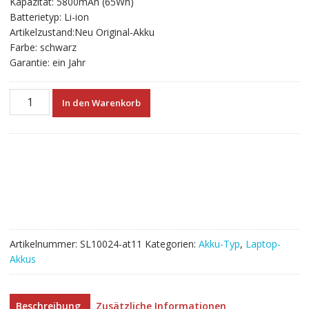
Kapazität: 5800mAh (65Wh)
€75.84
€42.13.
Batterietyp: Li-ion
Artikelzustand:Neu Original-Akku
Farbe: schwarz
Garantie: ein Jahr
Neuer
In den Warenkorb
Akku
für
laptop
DELL
Inspiron
15R-
3521
Menge
Artikelnummer:
SL10024-at11
Kategorien:
Akku-Typ
,
Laptop-
Akkus
Beschreibung
Zusätzliche Informationen