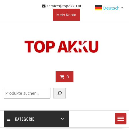
Skip
service@topakku.at
Deutsch
▼
to
Mein Konto
content
0
KATEGORIE