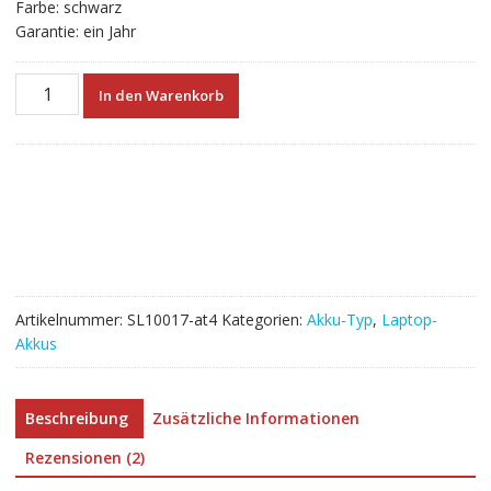
Farbe: schwarz
Garantie: ein Jahr
Neuer
In den Warenkorb
Akku
für
laptop
DELL
71R31
Menge
Artikelnummer:
SL10017-at4
Kategorien:
Akku-Typ
,
Laptop-
Akkus
Beschreibung
Zusätzliche Informationen
Rezensionen (2)