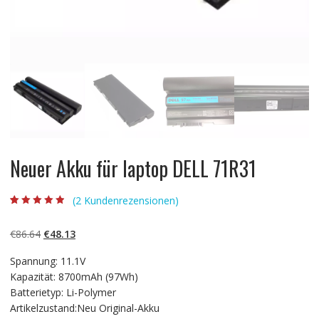
Neuer Akku für laptop DELL 71R31
(
2
Kundenrezensionen)
Bewertet mit
2
4.50
von 5,
basierend auf
Ursprünglicher
Aktueller
€
86.64
€
48.13
Kundenbewert
ungen
Preis
Preis
Spannung: 11.1V
war:
ist:
Kapazität: 8700mAh (97Wh)
€86.64
€48.13.
Batterietyp: Li-Polymer
Artikelzustand:Neu Original-Akku