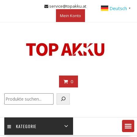
Skip
service@topakku.at
Deutsch
▼
to
Mein Konto
content
0
KATEGORIE