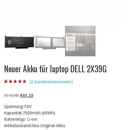
Neuer Akku für laptop DELL 2X39G
(
2
Kundenrezensionen)
Bewertet mit
2
4.50
von 5,
basierend auf
Ursprünglicher
Aktueller
€
110.40
€
61.33
Kundenbewert
ungen
Preis
Preis
Spannung:7.6V
war:
ist:
Kapazität:7500mAh (60Wh)
€110.40
€61.33.
Batterietyp: Li-ion
Artikelzustand:Neu Original-Akku