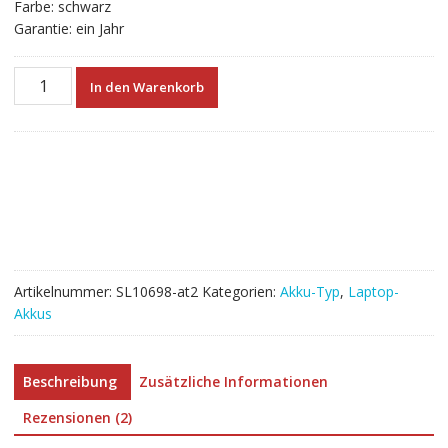
Farbe: schwarz
Garantie: ein Jahr
Neuer
In den Warenkorb
Akku
für
laptop
DELL
2X39G
Menge
Artikelnummer:
SL10698-at2
Kategorien:
Akku-Typ
,
Laptop-
Akkus
Beschreibung
Zusätzliche Informationen
Rezensionen (2)