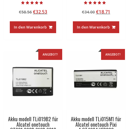
Bewertet mit
Bewertet mit
Ursprünglicher
Aktueller
Ursprünglicher
Aktuelle
€
32.53
€
18.71
€
58.56
€
34.00
4.50
5.00
von 5
von 5
Preis
Preis
Preis
Preis
war:
ist:
war:
ist:
In den Warenkorb
In den Warenkorb
€58.56
€32.53.
€34.00
€18.71.
ANGEBOT!
ANGEBOT!
Akku modell TLi019B2 für
Akku modell TLi015M1 für
Alcatel onetouch
Alcatel onetouch Pixi