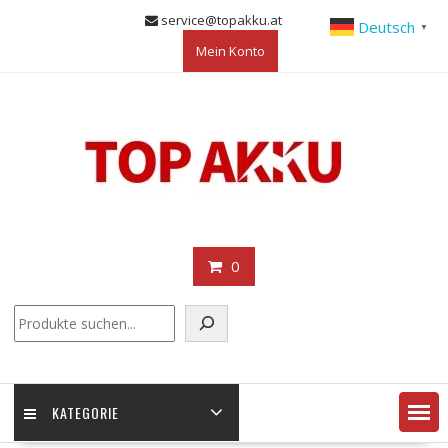
Skip
service@topakku.at
Deutsch
▼
to
Mein Konto
content
0
KATEGORIE