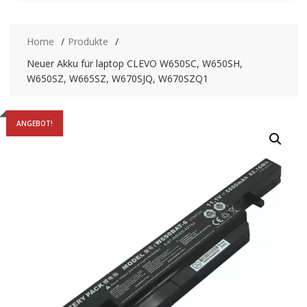
Home
Produkte
Neuer Akku für laptop CLEVO W650SC, W650SH,
W650SZ, W665SZ, W670SJQ, W670SZQ1
ANGEBOT!