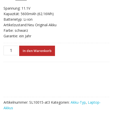
gen
Preis
Preis
Spannung: 11.1V
war:
ist:
Kapazität: 5600mAh (62.16Wh)
€93.12
€51.73.
Batterietyp: Li-ion
Artikelzustand:Neu Original-Akku
Farbe: schwarz
Garantie: ein Jahr
Neuer
In den Warenkorb
Akku
für
laptop
CLEVO
W650SC,
W650SH,
W650SZ,
W665SZ,
W670SJQ,
Artikelnummer:
SL10015-at3
Kategorien:
Akku-Typ
,
Laptop-
W670SZQ1
Akkus
Menge