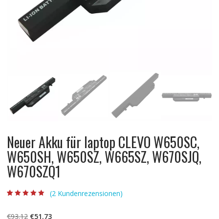
Neuer Akku für laptop CLEVO W650SC,
W650SH, W650SZ, W665SZ, W670SJQ,
W670SZQ1
(
2
Kundenrezensionen)
Bewertet mit
2
5.00
von 5,
basierend auf
Ursprünglicher
Aktueller
€
93.12
€
51.73
Kundenbewertun