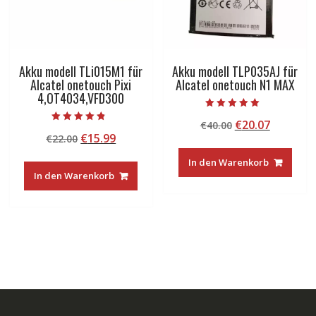
Akku modell TLi015M1 für
Akku modell TLP035AJ für
Alcatel onetouch Pixi
Alcatel onetouch N1 MAX
4,OT4034,VFD300
Bewertet mit
Ursprünglicher
Aktuelle
€
20.07
€
40.00
5.00
Bewertet mit
von 5
Ursprünglicher
Aktueller
€
15.99
€
22.00
Preis
Preis
4.50
von 5
Preis
Preis
war:
ist:
In den Warenkorb
war:
ist:
€40.00
€20.07.
In den Warenkorb
€22.00
€15.99.