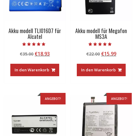
Akku modell TLI016D7 für
Akku modell für Megafon
Alcatel
MS3A
Bewertet mit
Bewertet mit
Ursprünglicher
Aktueller
Ursprünglicher
Aktuelle
€
18.93
€
15.99
€
35.00
€
22.00
5.00
5.00
von 5
von 5
Preis
Preis
Preis
Preis
war:
ist:
war:
ist:
In den Warenkorb
In den Warenkorb
€35.00
€18.93.
€22.00
€15.99.
ANGEBOT!
ANGEBOT!