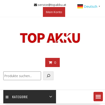
Skip
service@topakku.at
Deutsch
▼
to
Mein Konto
content
0
KATEGORIE