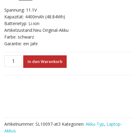
gen
Preis
Preis
Spannung: 11.1V
war:
ist:
Kapazität: 4400mAh (48.84Wh)
€71.09
€39.49.
Batterietyp: Li-ion
Artikelzustand:Neu Original-Akku
Farbe: schwarz
Garantie: ein Jahr
Neuer
In den Warenkorb
Akku
für
laptop
CLEVO
W650SC,
W650SH,
W650SZ,
W665SZ,
W670SJQ,
Artikelnummer:
SL10097-at3
Kategorien:
Akku-Typ
,
Laptop-
W670SZQ1
Akkus
Menge