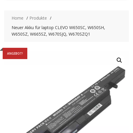
Home
Produkte
Neuer Akku für laptop CLEVO W650SC, W650SH,
W650SZ, W665SZ, W670SJQ, W670SZQ1
ANGEBOT!