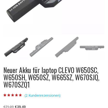
Neuer Akku für laptop CLEVO W650SC,
W650SH, W650SZ, W665SZ, W670SJQ,
W670SZQ1
(
2
Kundenrezensionen)
Bewertet mit
2
5.00
von 5,
basierend auf
Ursprünglicher
Aktueller
€
71.09
€
39.49
Kundenbewertun