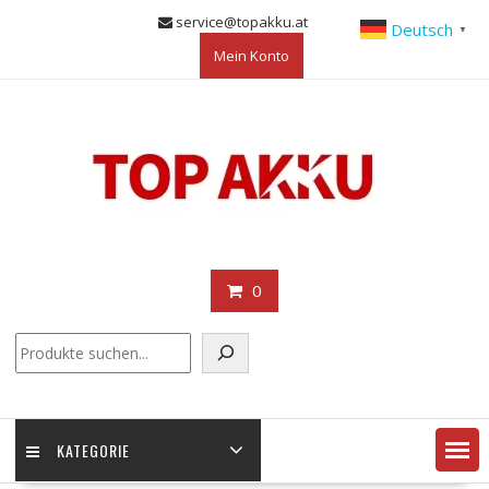
Skip
service@topakku.at
Deutsch
▼
to
Mein Konto
content
0
KATEGORIE