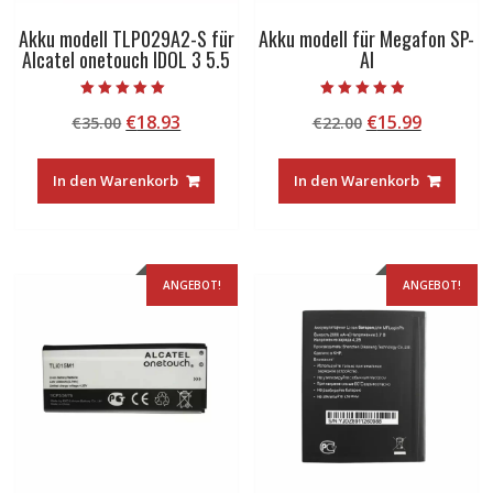
Akku modell TLP029A2-S für
Akku modell für Megafon SP-
Alcatel onetouch IDOL 3 5.5
AI
Bewertet mit
Bewertet mit
Ursprünglicher
Aktueller
Ursprünglicher
Aktuelle
€
18.93
€
15.99
€
35.00
€
22.00
5.00
4.50
von 5
von 5
Preis
Preis
Preis
Preis
war:
ist:
war:
ist:
In den Warenkorb
In den Warenkorb
€35.00
€18.93.
€22.00
€15.99.
ANGEBOT!
ANGEBOT!