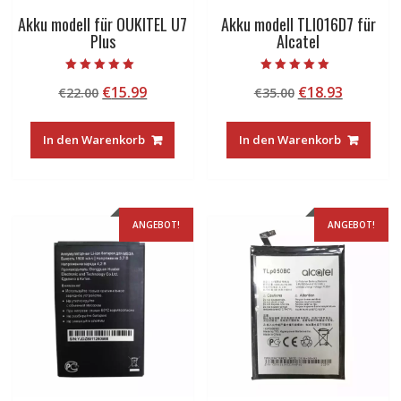
Akku modell für OUKITEL U7
Akku modell TLI016D7 für
Plus
Alcatel
Bewertet mit
Bewertet mit
Ursprünglicher
Aktueller
Ursprünglicher
Aktuelle
€
15.99
€
18.93
€
22.00
€
35.00
5.00
5.00
von 5
von 5
Preis
Preis
Preis
Preis
war:
ist:
war:
ist:
In den Warenkorb
In den Warenkorb
€22.00
€15.99.
€35.00
€18.93.
ANGEBOT!
ANGEBOT!