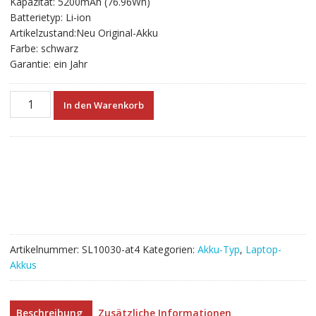
Kapazität: 5200mAh (76.96Wh)
€147.12
€147.12.
Batterietyp: Li-ion
Artikelzustand:Neu Original-Akku
Farbe: schwarz
Garantie: ein Jahr
Neuer
In den Warenkorb
Akku
für
laptop
CLEVO
P177SM,P177SM-
A
Menge
Artikelnummer:
SL10030-at4
Kategorien:
Akku-Typ
,
Laptop-
Akkus
Beschreibung
Zusätzliche Informationen