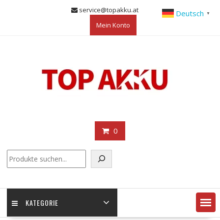
Skip
service@topakku.at
Deutsch
▼
to
Mein Konto
content
0
KATEGORIE