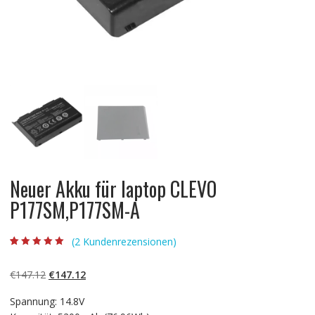
Neuer Akku für laptop CLEVO
P177SM,P177SM-A
(
2
Kundenrezensionen)
Bewertet mit
2
5.00
von 5,
basierend auf
Ursprünglicher
Aktueller
€
147.12
€
147.12
Kundenbewertun
gen
Preis
Preis
Spannung: 14.8V
war:
ist: