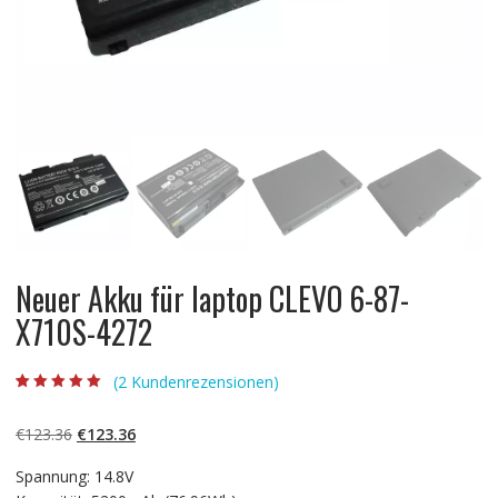
Neuer Akku für laptop CLEVO 6-87-
X710S-4272
(
2
Kundenrezensionen)
Bewertet mit
2
5.00
von 5,
basierend auf
Ursprünglicher
Aktueller
€
123.36
€
123.36
Kundenbewertun
gen
Preis
Preis
Spannung: 14.8V
war:
ist: