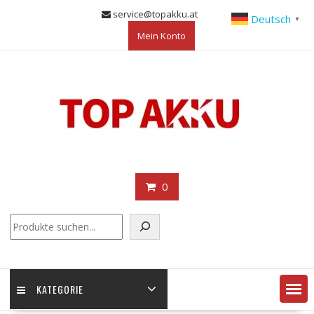
Skip
service@topakku.at
Deutsch
▼
to
Mein Konto
content
0
KATEGORIE