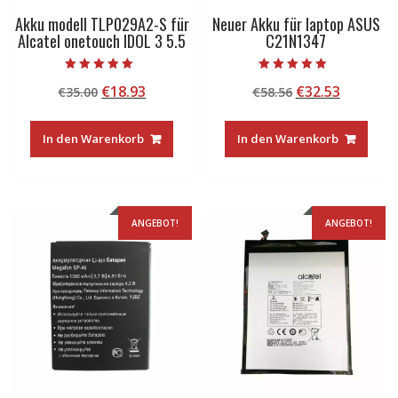
Akku modell TLP029A2-S für
Neuer Akku für laptop ASUS
Alcatel onetouch IDOL 3 5.5
C21N1347
Bewertet mit
Bewertet mit
Ursprünglicher
Aktueller
Ursprünglicher
Aktuelle
€
18.93
€
32.53
€
35.00
€
58.56
5.00
4.50
von 5
von 5
Preis
Preis
Preis
Preis
war:
ist:
war:
ist:
In den Warenkorb
In den Warenkorb
€35.00
€18.93.
€58.56
€32.53.
ANGEBOT!
ANGEBOT!