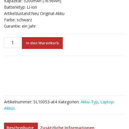
Kapazität: 5200mAh (76.96Wh)
€123.36
€123.36.
Batterietyp: Li-ion
Artikelzustand:Neu Original-Akku
Farbe: schwarz
Garantie: ein Jahr
Neuer
In den Warenkorb
Akku
für
laptop
CLEVO
6-
87-
X710S-
4272
Menge
Artikelnummer:
SL10053-at4
Kategorien:
Akku-Typ
,
Laptop-
Akkus
Beschreibung
Zusätzliche Informationen