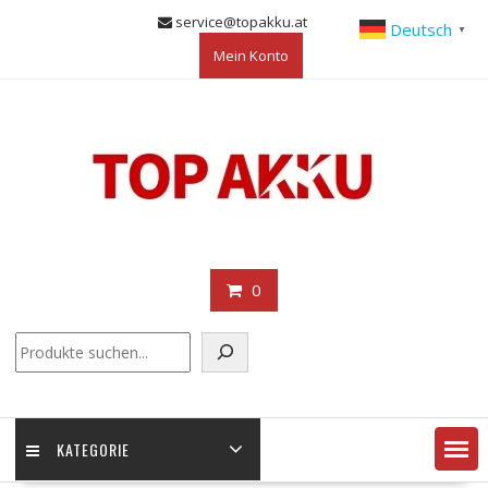
Skip
service@topakku.at
Deutsch
▼
to
Mein Konto
content
0
KATEGORIE