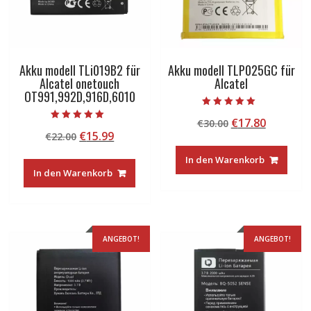
Akku modell TLi019B2 für
Akku modell TLP025GC für
Alcatel onetouch
Alcatel
OT991,992D,916D,6010
Bewertet mit
Ursprünglicher
Aktuelle
€
17.80
€
30.00
5.00
Bewertet mit
von 5
Ursprünglicher
Aktueller
€
15.99
€
22.00
Preis
Preis
5.00
von 5
Preis
Preis
war:
ist:
In den Warenkorb
war:
ist:
€30.00
€17.80.
In den Warenkorb
€22.00
€15.99.
ANGEBOT!
ANGEBOT!