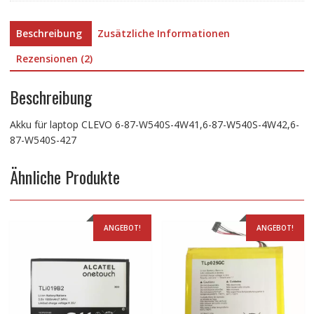
87-
W540S-
Beschreibung
Zusätzliche Informationen
427
Menge
Rezensionen (2)
Beschreibung
Akku für laptop CLEVO 6-87-W540S-4W41,6-87-W540S-4W42,6-
87-W540S-427
Ähnliche Produkte
ANGEBOT!
ANGEBOT!