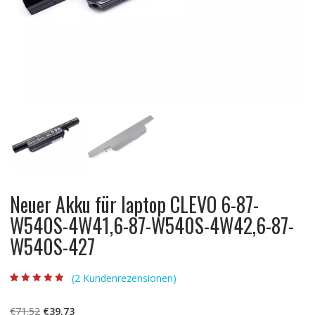
Neuer Akku für laptop CLEVO 6-87-
W540S-4W41,6-87-W540S-4W42,6-87-
W540S-427
(
2
Kundenrezensionen)
Bewertet mit
2
4.50
von 5,
basierend auf
Ursprünglicher
Aktueller
€
71.52
€
39.73
Kundenbewert