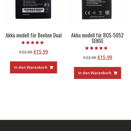
Akku modell für Beeline Dual
Akku modell für BQS-5052
SENSE
Bewertet mit
Ursprünglicher
Aktueller
€
15.99
€
22.00
5.00
Bewertet mit
von 5
Ursprünglicher
Aktuelle
€
15.99
Preis
Preis
€
22.00
5.00
von 5
Preis
Preis
war:
ist:
In den Warenkorb
war:
ist:
€22.00
€15.99.
In den Warenkorb
€22.00
€15.99.