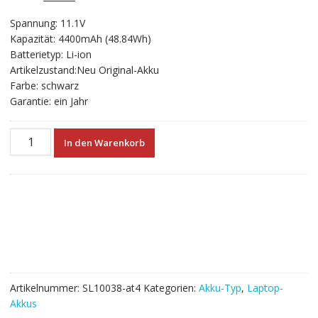
ungen
Preis
Preis
Spannung: 11.1V
war:
ist:
Kapazität: 4400mAh (48.84Wh)
€71.52
€39.73.
Batterietyp: Li-ion
Artikelzustand:Neu Original-Akku
Farbe: schwarz
Garantie: ein Jahr
Neuer
In den Warenkorb
Akku
für
laptop
CLEVO
6-
87-
W540S-
4W41,6-
87-
Artikelnummer:
SL10038-at4
Kategorien:
Akku-Typ
,
Laptop-
W540S-
Akkus
4W42,6-