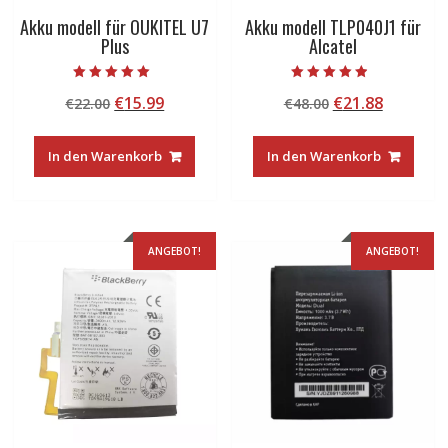
Akku modell für OUKITEL U7
Akku modell TLP040J1 für
Plus
Alcatel
Bewertet mit
Bewertet mit
Ursprünglicher
Aktueller
Ursprünglicher
Aktuelle
€
15.99
€
21.88
€
22.00
€
48.00
5.00
4.50
von 5
von 5
Preis
Preis
Preis
Preis
war:
ist:
war:
ist:
In den Warenkorb
In den Warenkorb
€22.00
€15.99.
€48.00
€21.88.
ANGEBOT!
ANGEBOT!