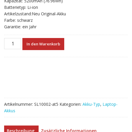
Kapazität: 5200mAh (76.96Wh)
€110.40
€110.40.
Batterietyp: Li-ion
Artikelzustand:Neu Original-Akku
Farbe: schwarz
Garantie: ein Jahr
Neuer
In den Warenkorb
Akku
für
laptop
CLEVO
6-
87-
W370S-
4271
Menge
Artikelnummer:
SL10002-at5
Kategorien:
Akku-Typ
,
Laptop-
Akkus
Beschreibung
Zusätzliche Informationen