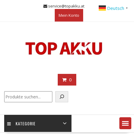
Skip
service@topakku.at
Deutsch
▼
to
Mein Konto
content
0
KATEGORIE