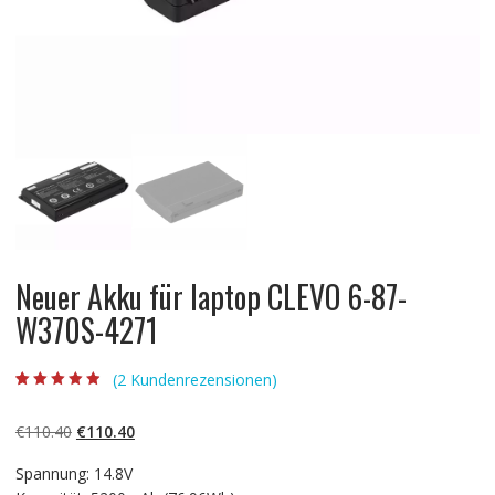
Neuer Akku für laptop CLEVO 6-87-
W370S-4271
(
2
Kundenrezensionen)
Bewertet mit
2
4.50
von 5,
basierend auf
Ursprünglicher
Aktueller
€
110.40
€
110.40
Kundenbewert
ungen
Preis
Preis
Spannung: 14.8V
war:
ist: