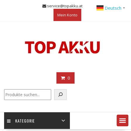
Skip
service@topakku.at
Deutsch
▼
to
Mein Konto
content
0
KATEGORIE