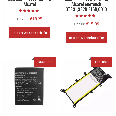
Alcatel
Alcatel onetouch
OT991,992D,916D,6010
Bewertet mit
Ursprünglicher
Aktueller
€
18.25
€
32.00
5.00
Bewertet mit
von 5
Ursprünglicher
Aktuelle
€
15.99
Preis
Preis
€
22.00
5.00
von 5
Preis
Preis
war:
ist:
In den Warenkorb
war:
ist:
€32.00
€18.25.
In den Warenkorb
€22.00
€15.99.
ANGEBOT!
ANGEBOT!