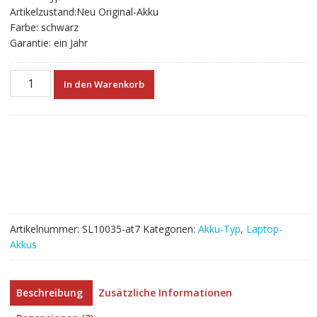
Artikelzustand:Neu Original-Akku
Farbe: schwarz
Garantie: ein Jahr
Neuer
In den Warenkorb
Akku
für
laptop
ASUS
P550
series
Menge
Artikelnummer:
SL10035-at7
Kategorien:
Akku-Typ
,
Laptop-
Akkus
Beschreibung
Zusätzliche Informationen