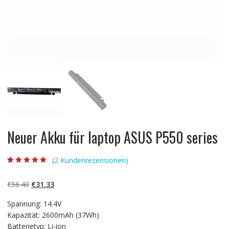
Neuer Akku für laptop ASUS P550 series
(
2
Kundenrezensionen)
Bewertet mit
2
5.00
von 5,
basierend auf
Ursprünglicher
Aktueller
€
56.40
€
31.33
Kundenbewertun
gen
Preis
Preis
Spannung: 14.4V
war:
ist:
Kapazität: 2600mAh (37Wh)
€56.40
€31.33.
Batterietyp: Li-ion