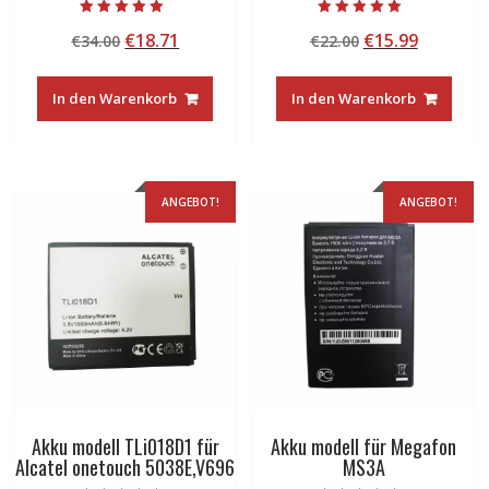
Bewertet mit
Bewertet mit
Ursprünglicher
Aktueller
Ursprünglicher
Aktuelle
€
18.71
€
15.99
€
34.00
€
22.00
5.00
5.00
von 5
von 5
Preis
Preis
Preis
Preis
war:
ist:
war:
ist:
In den Warenkorb
In den Warenkorb
€34.00
€18.71.
€22.00
€15.99.
ANGEBOT!
ANGEBOT!
Akku modell TLi018D1 für
Akku modell für Megafon
Alcatel onetouch 5038E,V696
MS3A