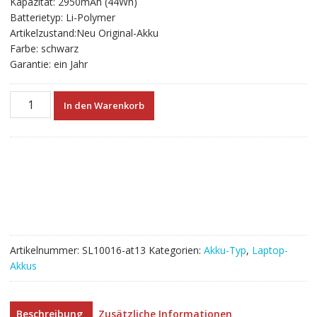
Kapazität: 2950mAh (44Wh)
€57.70
€32.05.
Batterietyp: Li-Polymer
Artikelzustand:Neu Original-Akku
Farbe: schwarz
Garantie: ein Jahr
Neuer
In den Warenkorb
Akku
für
laptop
ASUS
K751,K750L,K750J
Menge
Artikelnummer:
SL10016-at13
Kategorien:
Akku-Typ
,
Laptop-
Akkus
Beschreibung
Zusätzliche Informationen