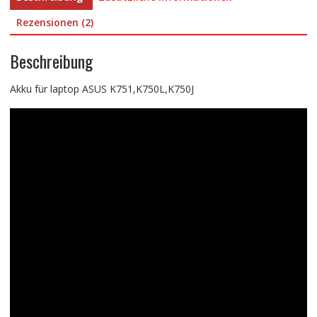
Rezensionen (2)
Beschreibung
Akku für laptop ASUS K751,K750L,K750J