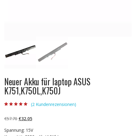
Neuer Akku für laptop ASUS
K751,K750L,K750J
(
2
Kundenrezensionen)
Bewertet mit
2
5.00
von 5,
basierend auf
Ursprünglicher
Aktueller
€
57.70
€
32.05
Kundenbewertun
gen
Preis
Preis
Spannung: 15V
war:
ist: