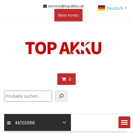
Skip
service@topakku.at
Deutsch
▼
to
Mein Konto
content
0
KATEGORIE