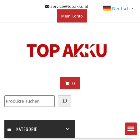
Skip
service@topakku.at
Deutsch
▼
to
Mein Konto
content
0
KATEGORIE