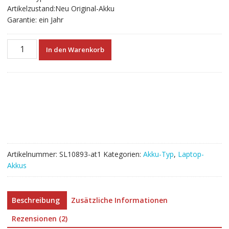
Artikelzustand:Neu Original-Akku
Garantie: ein Jahr
Neuer
In den Warenkorb
Akku
für
laptop
Asus
C31N1636
Menge
Artikelnummer:
SL10893-at1
Kategorien:
Akku-Typ
,
Laptop-
Akkus
Beschreibung
Zusätzliche Informationen
Rezensionen (2)