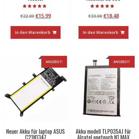
Bewertet mit
Bewertet mit
Ursprünglicher
Aktueller
Ursprünglicher
Aktuelle
€
15.99
€
18.48
€
22.00
€
33.00
4.50
5.00
von 5
von 5
Preis
Preis
Preis
Preis
war:
ist:
war:
ist:
In den Warenkorb
In den Warenkorb
€22.00
€15.99.
€33.00
€18.48.
ANGEBOT!
ANGEBOT!
Neuer Akku für laptop ASUS
Akku modell TLP035AJ für
C21N1347
Alcatel onetouch N1 MAX