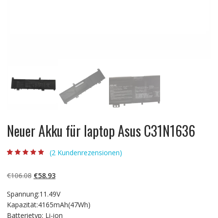
Neuer Akku für laptop Asus C31N1636
(
2
Kundenrezensionen)
Bewertet mit
2
4.50
von 5,
basierend auf
Ursprünglicher
Aktueller
€
106.08
€
58.93
Kundenbewert
ungen
Preis
Preis
Spannung:11.49V
war:
ist:
Kapazität:4165mAh(47Wh)
€106.08
€58.93.
Batterietyp: Li-ion