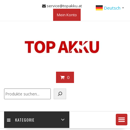
Skip
service@topakku.at
Deutsch
▼
to
Mein Konto
content
0
KATEGORIE