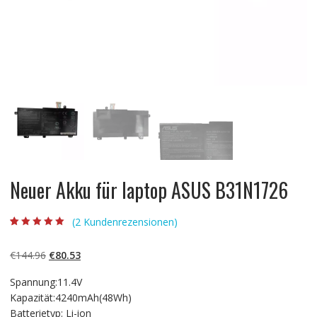
Neuer Akku für laptop ASUS B31N1726
(
2
Kundenrezensionen)
Bewertet mit
2
5.00
von 5,
basierend auf
Ursprünglicher
Aktueller
€
144.96
€
80.53
Kundenbewertun
gen
Preis
Preis
Spannung:11.4V
war:
ist:
Kapazität:4240mAh(48Wh)
€144.96
€80.53.
Batterietyp: Li-ion