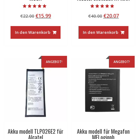
Bewertet mit
Bewertet mit
Ursprünglicher
Aktueller
Ursprünglicher
Aktuelle
€
15.99
€
20.07
€
22.00
€
40.00
5.00
5.00
von 5
von 5
Preis
Preis
Preis
Preis
war:
ist:
war:
ist:
In den Warenkorb
In den Warenkorb
€22.00
€15.99.
€40.00
€20.07.
ANGEBOT!
ANGEBOT!
Akku modell TLP026E2 für
Akku modell für Megafon
Alcatel
MFLoginph