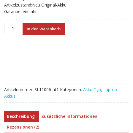
Artikelzustand:Neu Original-Akku
Garantie: ein Jahr
Neuer
In den Warenkorb
Akku
für
laptop
ASUS
B31N1726
Menge
Artikelnummer:
SL11006-at1
Kategorien:
Akku-Typ
,
Laptop-
Akkus
Beschreibung
Zusätzliche Informationen
Rezensionen (2)