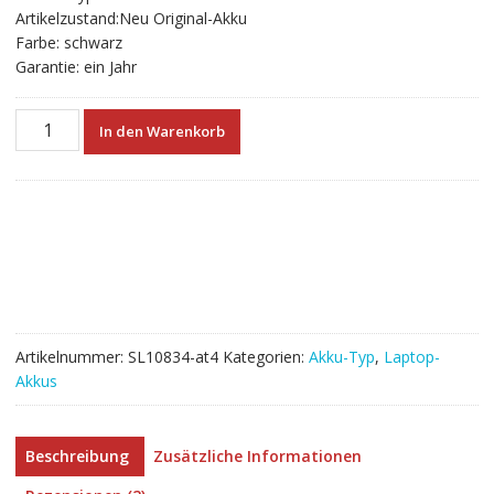
Artikelzustand:Neu Original-Akku
Farbe: schwarz
Garantie: ein Jahr
Neuer
In den Warenkorb
Akku
für
laptop
ASUS
A93,A93SV
Menge
Artikelnummer:
SL10834-at4
Kategorien:
Akku-Typ
,
Laptop-
Akkus
Beschreibung
Zusätzliche Informationen