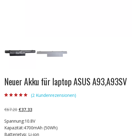
Neuer Akku für laptop ASUS A93,A93SV
(
2
Kundenrezensionen)
Bewertet mit
2
5.00
von 5,
basierend auf
Ursprünglicher
Aktueller
€
67.20
€
37.33
Kundenbewertun
gen
Preis
Preis
Spannung:10.8V
war:
ist:
Kapazität:4700mAh (50Wh)
€67.20
€37.33.
Batterietyp: Li-ion