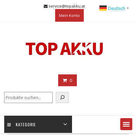
Skip
service@topakku.at
Deutsch
▼
to
Mein Konto
content
0
KATEGORIE