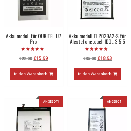
Akku modell für OUKITEL U7
Akku modell TLP029A2-S für
Pro
Alcatel onetouch IDOL 3 5.5
Bewertet mit
Bewertet mit
Ursprünglicher
Aktueller
Ursprünglicher
Aktuelle
€
15.99
€
18.93
€
22.00
€
35.00
5.00
5.00
von 5
von 5
Preis
Preis
Preis
Preis
war:
ist:
war:
ist:
In den Warenkorb
In den Warenkorb
€22.00
€15.99.
€35.00
€18.93.
ANGEBOT!
ANGEBOT!