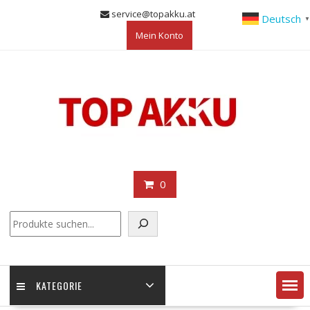
Skip
service@topakku.at
Deutsch
▼
to
Mein Konto
content
0
KATEGORIE