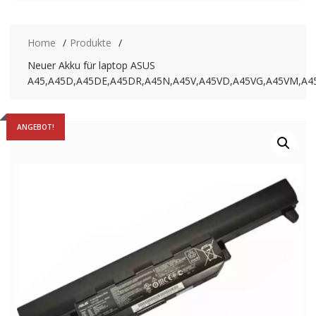
Home
Produkte
Neuer Akku für laptop ASUS
A45,A45D,A45DE,A45DR,A45N,A45V,A45VD,A45VG,A45VM,A4
ANGEBOT!