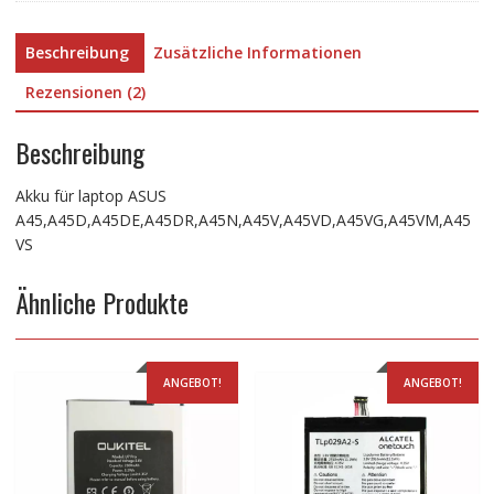
Beschreibung
Zusätzliche Informationen
Rezensionen (2)
Beschreibung
Akku für laptop ASUS
A45,A45D,A45DE,A45DR,A45N,A45V,A45VD,A45VG,A45VM,A45
VS
Ähnliche Produkte
ANGEBOT!
ANGEBOT!