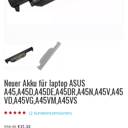
Neuer Akku für laptop ASUS
A45,A45D,A45DE,A45DR,A45N,A45V,A45
VD,A45VG,A45VM,A45VS
(
2
Kundenrezensionen)
Bewertet mit
2
4.50
von 5,
basierend auf
Ursprünglicher
Aktueller
€
56.40
€
31.33
Kundenbewert