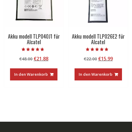
Akku modell TLP040J1 für
Akku modell TLP026E2 für
Alcatel
Alcatel
Bewertet mit
Bewertet mit
Ursprünglicher
Aktueller
Ursprünglicher
Aktuelle
€
21.88
€
15.99
€
48.00
€
22.00
4.50
4.50
von 5
von 5
Preis
Preis
Preis
Preis
war:
ist:
war:
ist:
In den Warenkorb
In den Warenkorb
€48.00
€21.88.
€22.00
€15.99.