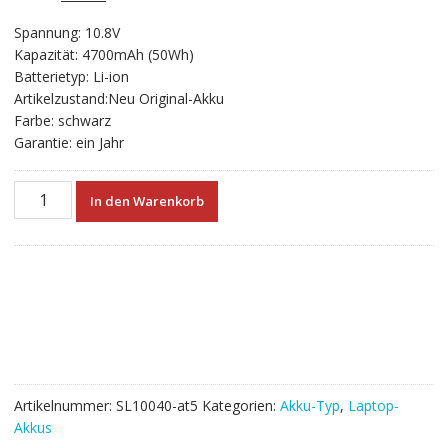
ungen
Preis
Preis
Spannung: 10.8V
war:
ist:
Kapazität: 4700mAh (50Wh)
€56.40
€31.33.
Batterietyp: Li-ion
Artikelzustand:Neu Original-Akku
Farbe: schwarz
Garantie: ein Jahr
Neuer
In den Warenkorb
Akku
für
laptop
ASUS
A45,A45D,A45DE,A45DR,A45N,A45V,A45VD,A45VG,A45VM,A45VS
Menge
Artikelnummer:
SL10040-at5
Kategorien:
Akku-Typ
,
Laptop-
Akkus