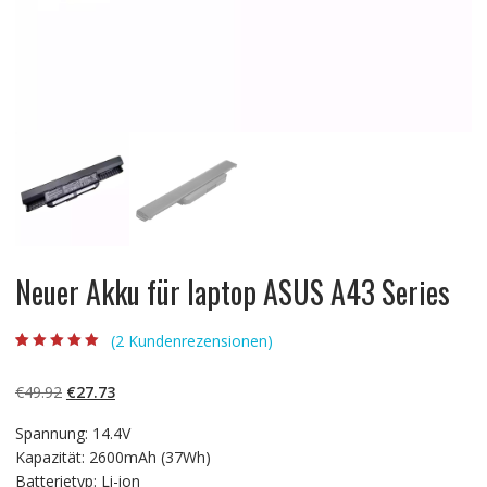
Neuer Akku für laptop ASUS A43 Series
(
2
Kundenrezensionen)
Bewertet mit
2
5.00
von 5,
basierend auf
Ursprünglicher
Aktueller
€
49.92
€
27.73
Kundenbewertun
gen
Preis
Preis
Spannung: 14.4V
war:
ist:
Kapazität: 2600mAh (37Wh)
€49.92
€27.73.
Batterietyp: Li-ion