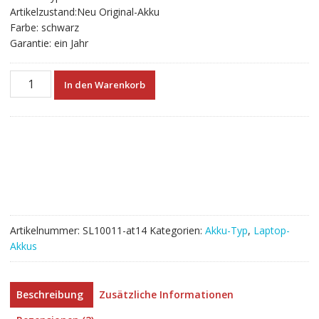
Artikelzustand:Neu Original-Akku
Farbe: schwarz
Garantie: ein Jahr
Neuer
In den Warenkorb
Akku
für
laptop
ASUS
A43
Series
Menge
Artikelnummer:
SL10011-at14
Kategorien:
Akku-Typ
,
Laptop-
Akkus
Beschreibung
Zusätzliche Informationen