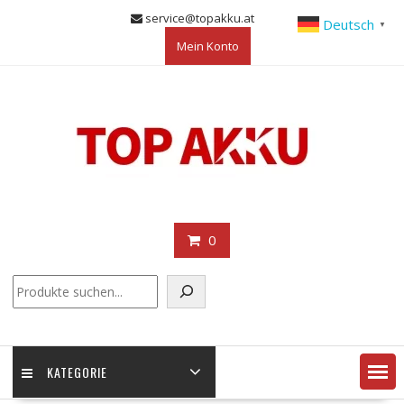
Skip
service@topakku.at
Deutsch
▼
to
Mein Konto
content
0
KATEGORIE