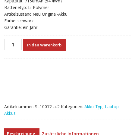
Kapazität: 7150mAh (54.4Wh)
€88.80
€49.33.
Batterietyp: Li-Polymer
Artikelzustand:Neu Original-Akku
Farbe: schwarz
Garantie: ein Jahr
Neuer
In den Warenkorb
Akku
für
laptop
APPLE
Macbook
Air
13
inch
A1405
Artikelnummer:
SL10072-at2
Kategorien:
Akku-Typ
,
Laptop-
Menge
Akkus
Beschreibung
Zusätzliche Informationen