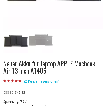
Neuer Akku für laptop APPLE Macbook
Air 13 inch A1405
(
2
Kundenrezensionen)
Bewertet mit
2
4.50
von 5,
basierend auf
Ursprünglicher
Aktueller
€
88.80
€
49.33
Kundenbewert
ungen
Preis
Preis
Spannung: 7.6V
war:
ist: