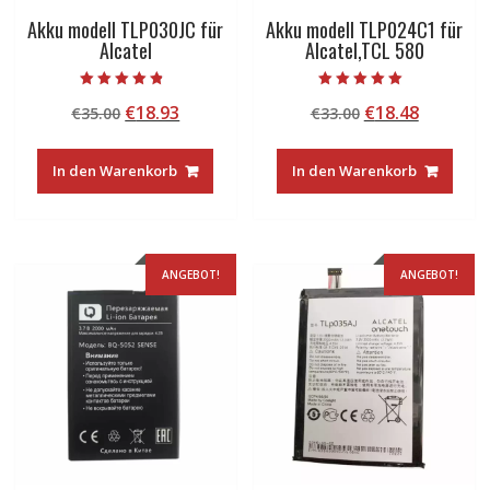
Akku modell TLP030JC für
Akku modell TLP024C1 für
Alcatel
Alcatel,TCL 580
Bewertet mit
Bewertet mit
Ursprünglicher
Aktueller
Ursprünglicher
Aktuelle
€
18.93
€
18.48
€
35.00
€
33.00
4.50
5.00
von 5
von 5
Preis
Preis
Preis
Preis
war:
ist:
war:
ist:
In den Warenkorb
In den Warenkorb
€35.00
€18.93.
€33.00
€18.48.
ANGEBOT!
ANGEBOT!