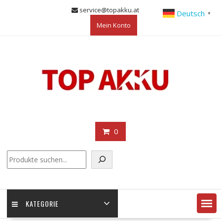
Skip
service@topakku.at
Deutsch
▼
to
Mein Konto
content
0
KATEGORIE