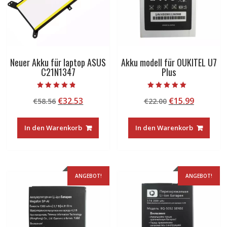
Neuer Akku für laptop ASUS
Akku modell für OUKITEL U7
C21N1347
Plus
Bewertet mit
Bewertet mit
Ursprünglicher
Aktueller
Ursprünglicher
Aktuelle
€
32.53
€
15.99
€
58.56
€
22.00
4.50
5.00
von 5
von 5
Preis
Preis
Preis
Preis
war:
ist:
war:
ist:
In den Warenkorb
In den Warenkorb
€58.56
€32.53.
€22.00
€15.99.
ANGEBOT!
ANGEBOT!