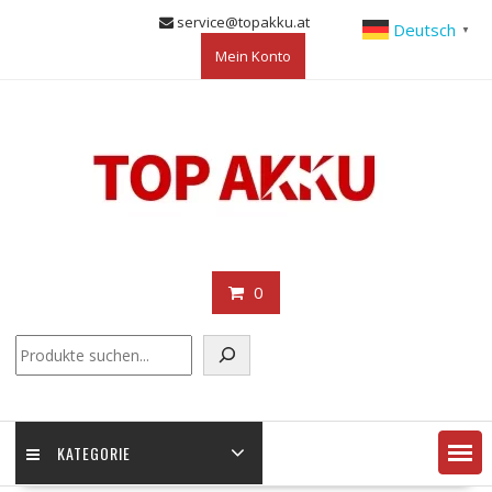
Skip
service@topakku.at
Deutsch
▼
to
Mein Konto
content
0
KATEGORIE