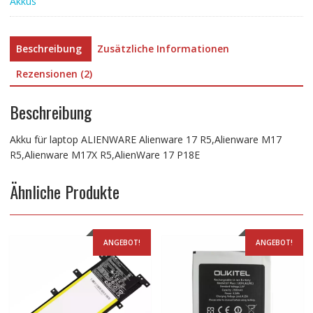
Akkus
R5,AlienWare
17
P18E
Beschreibung
Zusätzliche Informationen
Menge
Rezensionen (2)
Beschreibung
Akku für laptop ALIENWARE Alienware 17 R5,Alienware M17
R5,Alienware M17X R5,AlienWare 17 P18E
Ähnliche Produkte
ANGEBOT!
ANGEBOT!