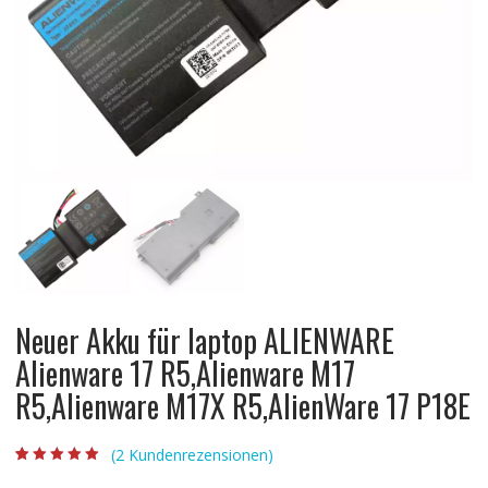
Neuer Akku für laptop ALIENWARE
Alienware 17 R5,Alienware M17
R5,Alienware M17X R5,AlienWare 17 P18E
(
2
Kundenrezensionen)
Bewertet mit
2
5.00
von 5,