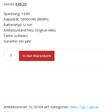
basierend auf
Ursprünglicher
Aktueller
€
88.80
€
49.33
Kundenbewertun
gen
Preis
Preis
Spannung: 14.8V
war:
ist:
Kapazität: 5600mAh (86Wh)
€88.80
€49.33.
Batterietyp: Li-ion
Artikelzustand:Neu Original-Akku
Farbe: schwarz
Garantie: ein Jahr
Neuer
In den Warenkorb
Akku
für
laptop
ALIENWARE
Alienware
17
R5,Alienware
M17
R5,Alienware
Artikelnummer:
SL10104-at5
Kategorien:
Akku-Typ
,
Laptop-
M17X