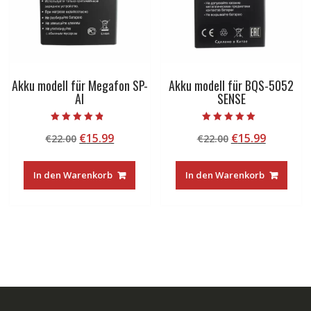
Akku modell für Megafon SP-
Akku modell für BQS-5052
AI
SENSE
Bewertet mit
Bewertet mit
Ursprünglicher
Aktueller
Ursprünglicher
Aktuelle
€
15.99
€
15.99
€
22.00
€
22.00
4.50
5.00
von 5
von 5
Preis
Preis
Preis
Preis
war:
ist:
war:
ist:
In den Warenkorb
In den Warenkorb
€22.00
€15.99.
€22.00
€15.99.