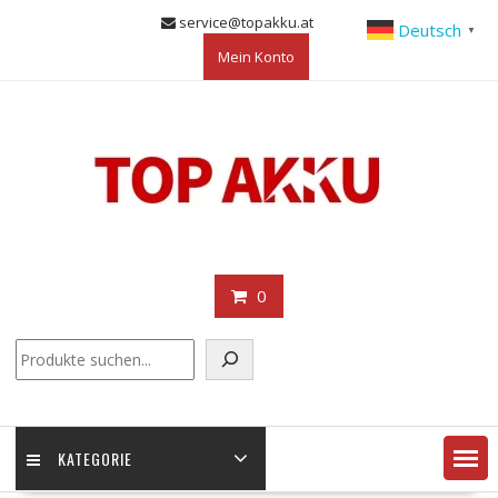
Skip
service@topakku.at
Deutsch
▼
to
Mein Konto
content
0
KATEGORIE